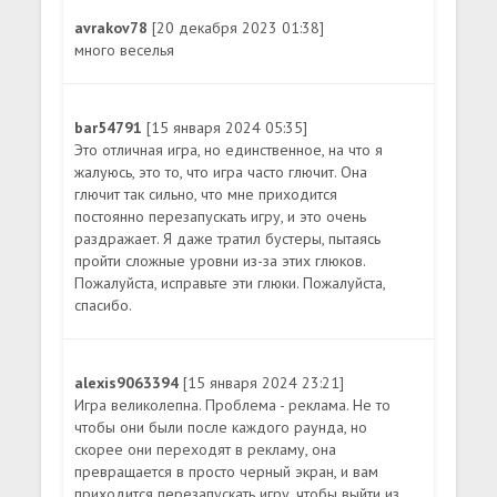
avrakov78
[20 декабря 2023 01:38]
много веселья
bar54791
[15 января 2024 05:35]
Это отличная игра, но единственное, на что я
жалуюсь, это то, что игра часто глючит. Она
глючит так сильно, что мне приходится
постоянно перезапускать игру, и это очень
раздражает. Я даже тратил бустеры, пытаясь
пройти сложные уровни из-за этих глюков.
Пожалуйста, исправьте эти глюки. Пожалуйста,
спасибо.
alexis9063394
[15 января 2024 23:21]
Игра великолепна. Проблема - реклама. Не то
чтобы они были после каждого раунда, но
скорее они переходят в рекламу, она
превращается в просто черный экран, и вам
приходится перезапускать игру, чтобы выйти из