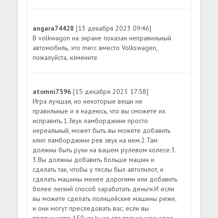
angara74428
[13 декабря 2023 09:46]
В volkwagon на экране показан неправильный
автомобиль, это merc вместо Volkswagen,
пожалуйста, измените.
atomni7596
[15 декабря 2023 17:58]
Игра лучшая, но некоторые вещи не
правильные и я надеюсь, что вы сможете их
исправить.1.Звук ламборджини просто
нереальный, может быть вы можете добавить
клип ламборджини рев звук на нем.2.Там
должны быть руки на вашем рулевом колесе.3.
3.Вы должны добавить больше машин и
сделать так, чтобы у теслы был автопилот, и
сделать машины менее дорогими или добавить
более легкий способ заработать деньги.И если
вы можете сделать полицейские машины реже,
и они могут преследовать вас, если вы
превышаете 150 км/ч, но это только моя идея,