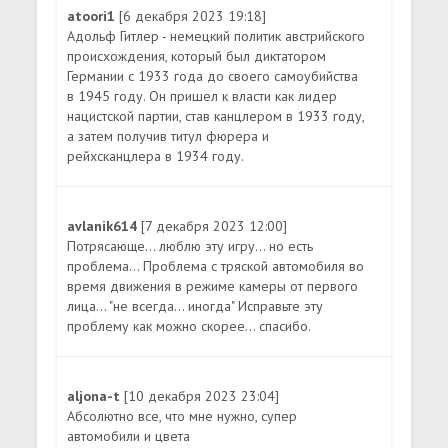
atoori1
[6 декабря 2023 19:18]
Адольф Гитлер - немецкий политик австрийского
происхождения, который был диктатором
Германии с 1933 года до своего самоубийства
в 1945 году. Он пришел к власти как лидер
нацистской партии, став канцлером в 1933 году,
а затем получив титул фюрера и
рейхсканцлера в 1934 году.
avlanik614
[7 декабря 2023 12:00]
Потрясающе... люблю эту игру... но есть
проблема... Проблема с тряской автомобиля во
время движения в режиме камеры от первого
лица... "не всегда... иногда" Исправьте эту
проблему как можно скорее... спасибо.
aljona-t
[10 декабря 2023 23:04]
Абсолютно все, что мне нужно, супер
автомобили и цвета