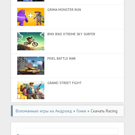
GRIMA MONSTER RUN
BMX BIKE XTREME SKY SURFER
PIXEL BATTLE WAR
GRAND STREET FIGHT
Взломанные игры на Андроид
»
Гонки
» Скачать Racing
in Car 2021 (Разблокировано все) на Андроид