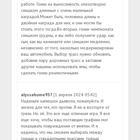
работе. Гонки на выносливость смехотворно
слишком длинные с очень маленькой
наградой.Может быть, половина длины и
двойная награда для них, и они могли бы
стоить этого тогда.Во-вторых, гонки чемпионата
слишком трудны, и вы либо получаете удар, как
сын, как вы начинаете или слишком медленно,
независимо от того, насколько модернизирован
ваш автомобиль. Выбор трасс нужно обновить,
добавив пару дорожных трасс и заставив
другие машины использовать ямы, чтобы
сделать гонки реалистичными.
alyssahume937
[1 апреля 2024 05:42]
Наденьте капюшон дьявола, пожалуйста. И
ангела для тех, кто против. Я не в восторге от
грязи. Но эй. Это все еще отличная игра. Я все
еще хочу, чтобы ваш поставщик графики мог
показывать повреждения от вмятин. И я
надеюсь, что мы сможем выбирать между
грязью и стандартными трассами, грязью