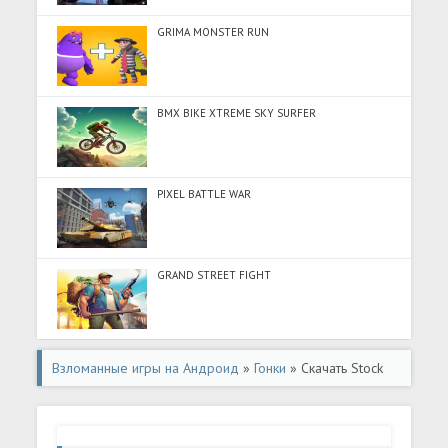
GRIMA MONSTER RUN
BMX BIKE XTREME SKY SURFER
PIXEL BATTLE WAR
GRAND STREET FIGHT
Взломанные игры на Андроид
»
Гонки
» Скачать Stock
Car Racing (Разблокировано все) на Андроид