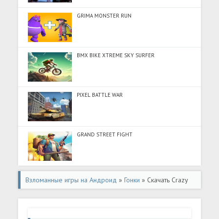
GRIMA MONSTER RUN
BMX BIKE XTREME SKY SURFER
PIXEL BATTLE WAR
GRAND STREET FIGHT
Взломанные игры на Андроид
»
Гонки
» Скачать Crazy
Rush 3D - Уличные Гонки (Много монет) на Андроид