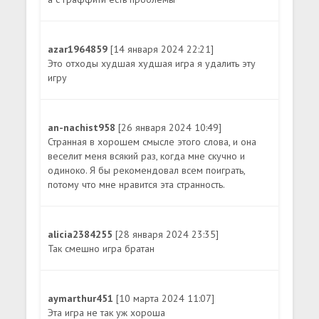
azar1964859
[14 января 2024 22:21]
Это отходы худшая худшая игра я удалить эту
игру
an-nachist958
[26 января 2024 10:49]
Странная в хорошем смысле этого слова, и она
веселит меня всякий раз, когда мне скучно и
одиноко. Я бы рекомендовал всем поиграть,
потому что мне нравится эта странность.
alicia2384255
[28 января 2024 23:35]
Так смешно игра братан
aymarthur451
[10 марта 2024 11:07]
Эта игра не так уж хороша