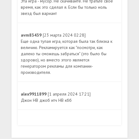
Эта игра - мусор. Не скачивайте. Не тратьте свое
время, как это сделал я. Если бы только ноль
звезд был вариант
avm83439
[23 марта 2024 02:28]
Еще одна тупая игра, которая была так близка к
величию. Рекламируется как "посмотри, как
далеко ты сможешь забраться" (это было бы
здорово), но вместо этого является
генератором рекламы для компании-
производителя.
alex9911899
[1 апреля 2024 17:21]
Джон НВ джоб итч НВ кбб