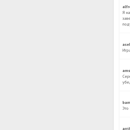
alf
Я н
зав
под
ase
Игр
ams
Сер
убе
ba
Это
arr