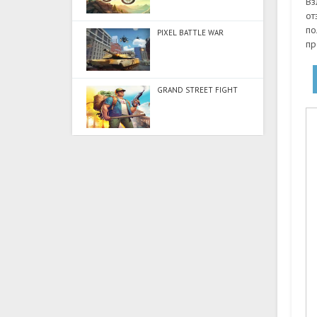
Вз
от
по
PIXEL BATTLE WAR
пр
GRAND STREET FIGHT