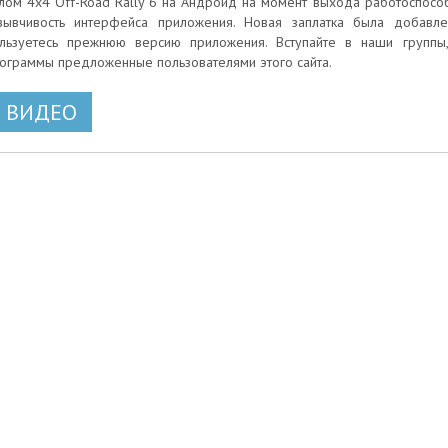
лом 4x4 Off-Road Rally 6 на Андроид на момент выхода работоспособ
зывчивость интерфейса приложения. Новая заплатка была добавлен
льзуетесь прежнюю версию приложения. Вступайте в наши группы
ограммы предложенные пользователями этого сайта.
ВИДЕО