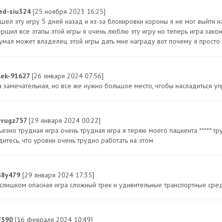
red-siu324
[25 ноября 2023 16:25]
ашел эту игру 5 дней назад и из-за блокировки короны я не мог выйти н
ершил все этапы этой игры я очень люблю эту игру но теперь игра зако
умал может владелец этой игры дать мне награду вот почему я просто 
lek-91627
[26 января 2024 07:56]
а замечательная, но все же нужно большое место, чтобы насладиться 
vugz757
[29 января 2024 00:22]
ьезно трудная игра очень трудная игра я теряю моего пациента ***** 
дитесь, что уровни очень трудно работать на этом
m8y479
[29 января 2024 17:35]
 слишком опасная игра сложный трек и удивительные транспортные сре
if590
[16 февраля 2024 10:49]