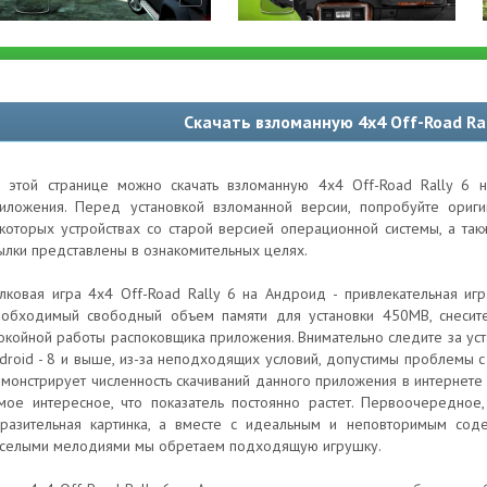
Скачать взломанную 4x4 Off-Road Ra
 этой странице можно скачать взломанную 4x4 Off-Road Rally 6 
иложения. Перед установкой взломанной версии, попробуйте ори
которых устройствах со старой версией операционной системы, а та
ылки представлены в ознакомительных целях.
лковая игра 4x4 Off-Road Rally 6 на Андроид - привлекательная игр
обходимый свободный объем памяти для установки 450MB, снесит
окойной работы распоковщика приложения. Внимательно следите за уст
droid - 8 и выше, из-за неподходящих условий, допустимы проблемы с 
монстрирует численность скачиваний данного приложения в интернете 
мое интересное, что показатель постоянно растет. Первоочередное,
разительная картинка, а вместе с идеальным и неповторимым сод
селыми мелодиями мы обретаем подходящую игрушку.