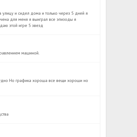
а улицу и сидел дома и только через 5 дней я
нчена для меня я выиграл все эпизоды я
даю этой игре 5 звезд
управлением машиной.
трудно Но графика хороша все вещи хороши но
дства