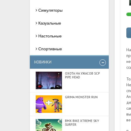
Симуляторы
Казуальные
Настольные
Спортивные
На
пр
не
НОВИНКИ
сс
ОХОТА НА УЖАСОВ SCP
PIPE HEAD
То
Не
сп
An
GRIMA MONSTER RUN
де
са
вы
ве
BMX BIKE XTREME SKY
SURFER