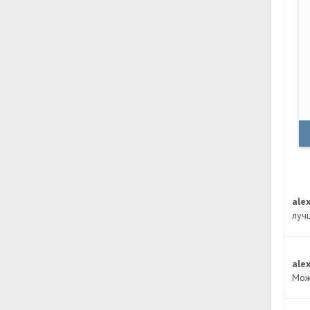
ale
луч
ale
Мож