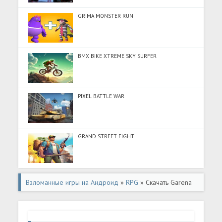
GRIMA MONSTER RUN
BMX BIKE XTREME SKY SURFER
PIXEL BATTLE WAR
GRAND STREET FIGHT
Взломанные игры на Андроид
»
RPG
» Скачать Garena
???? (Много денег) на Андроид