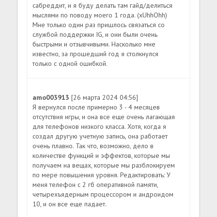
сабреддит, и я буду делать там гайд/делиться
мыслями по поводу моего 1 года. (xUhhOhh)
Мне только один раз пришлось связаться со
службой поддержки IG, и они были очень
быстрыми и отзывчивыми. Насколько мне
известно, за прошедший год я столкнулся
только с одной ошибкой.
amo003913
[26 марта 2024 04:56]
Я вернулся после примерно 3 - 4 месяцев
отсутствия игры, и она все еще очень лагающая
для телефонов низкого класса. Хотя, когда я
создал другую учетную запись, она работает
очень плавно. Так что, возможно, дело в
количестве функций и эффектов, которые мы
получаем на вещах, которые мы разблокируем
по мере повышения уровня. Редактировать: У
меня телефон с 2 гб оперативной памяти,
четырехъядерным процессором и андроидом
10, и он все еще падает.