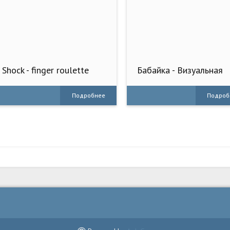
Shock - finger roulette
Бабайка - Визуальная
game
новелла
Подробнее
Подроб