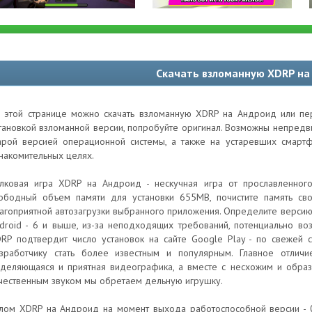
Скачать взломанную XDRP на
 этой странице можно скачать взломанную XDRP на Андроид или пер
тановкой взломанной версии, попробуйте оригинал. Возможны непред
арой версией операционной системы, а также на устаревших смартф
накомительных целях.
лковая игра XDRP на Андроид - нескучная игра от прославленног
ободный объем памяти для установки 655MB, почистите память св
агоприятной автозагрузки выбранного приложения. Определите верси
droid - 6 и выше, из-за неподходящих требований, потенциально в
RP подтвердит число установок на сайте Google Play - по свежей с
зработчику стать более известным и популярным. Главное отличи
деляющаяся и приятная видеографика, а вместе с несхожим и обр
чественным звуком мы обретаем дельную игрушку.
лом XDRP на Андроид на момент выхода работоспособной версии - 0