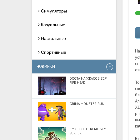
Симуляторы
Казуальные
Настольные
На
Спортивные
ус
ст
НОВИНКИ
оз
ОХОТА НА УЖАСОВ SCP
То
PIPE HEAD
св
бл
An
GRIMA MONSTER RUN
XD
ра
вы
ка
BMX BIKE XTREME SKY
SURFER
Вз