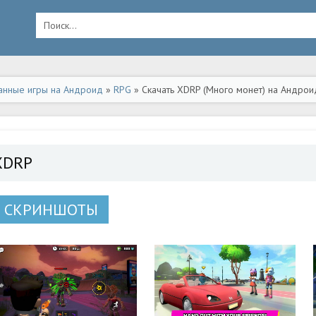
анные игры на Андроид
»
RPG
» Скачать XDRP (Много монет) на Андрои
XDRP
СКРИНШОТЫ