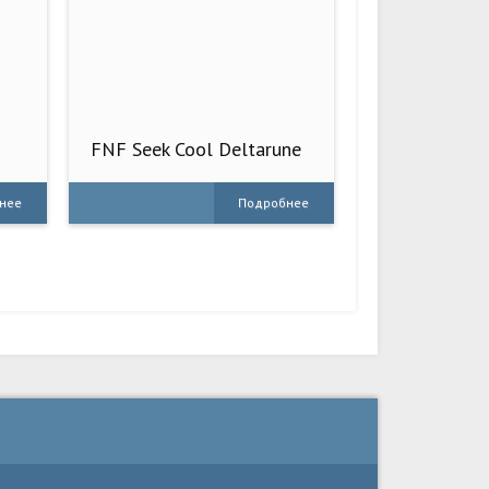
FNF Seek Cool Deltarune
BF Mod
нее
Подробнее