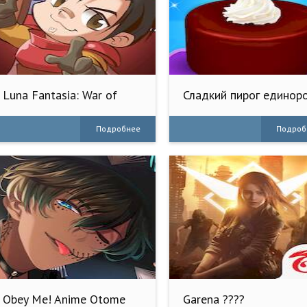
Luna Fantasia: War of
Сладкий пирог единор
Blueland
пекарн
Подробнее
Подроб
Obey Me! Anime Otome
Garena ????