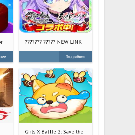
ог
??????? ????? NEW LINK
нее
Подробнее
Girls X Battle 2: Save the