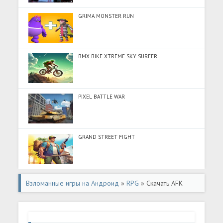
GRIMA MONSTER RUN
BMX BIKE XTREME SKY SURFER
PIXEL BATTLE WAR
GRAND STREET FIGHT
Взломанные игры на Андроид
»
RPG
» Скачать AFK
Arena (Много денег) на Андроид