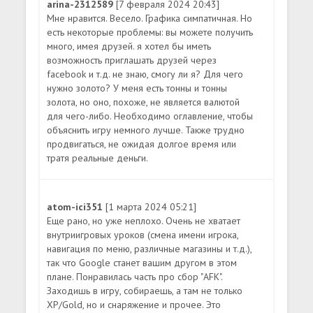
arina-2312589
[7 февраля 2024 20:43]
Мне нравится. Весело. Графика симпатичная. Но
есть некоторые проблемы: вы можете получить
много, имея друзей. я хотел бы иметь
возможность приглашать друзей через
facebook и т.д. не знаю, смогу ли я? Для чего
нужно золото? У меня есть тонны и тонны
золота, но оно, похоже, не является валютой
для чего-либо. Необходимо оглавление, чтобы
объяснить игру немного лучше. Также трудно
продвигаться, не ожидая долгое время или
тратя реальные деньги.
atom-ici351
[1 марта 2024 05:21]
Еще рано, но уже неплохо. Очень не хватает
внутриигровых уроков (смена имени игрока,
навигация по меню, различные магазины и т.д.),
так что Google станет вашим другом в этом
плане. Понравилась часть про сбор "AFK".
Заходишь в игру, собираешь, а там не только
XP/Gold, но и снаряжение и прочее. Это