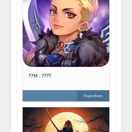
??M : ????
Подробнее