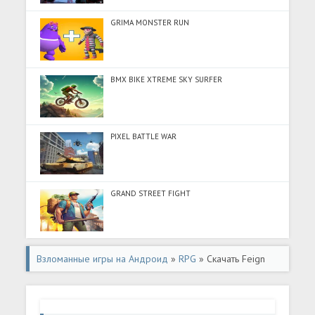
GRIMA MONSTER RUN
BMX BIKE XTREME SKY SURFER
PIXEL BATTLE WAR
GRAND STREET FIGHT
Взломанные игры на Андроид
»
RPG
» Скачать Feign
(Много монет) на Андроид