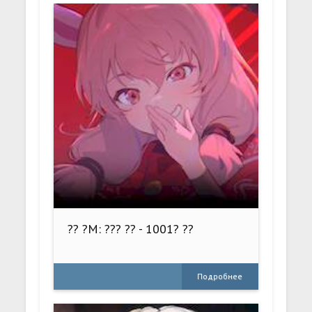
?? ?M: ??? ?? - 1001? ??
Подробнее