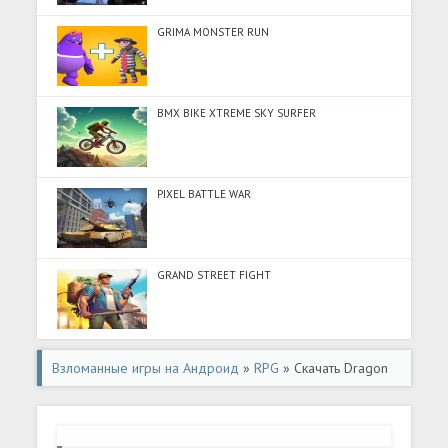
GRIMA MONSTER RUN
BMX BIKE XTREME SKY SURFER
PIXEL BATTLE WAR
GRAND STREET FIGHT
Взломанные игры на Андроид
»
RPG
» Скачать Dragon
Blaze (Много монет) на Андроид