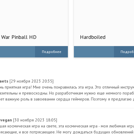
War Pinball HD
Hardboiled
Подробнее
Подроб
aets
[29 ноября 2023 20:35]
нь приятная игра! Мне очень понравилась эта игра. Это отличный инстру
азительны и превосходны. Но разработчикам нужно еще немного порабо
ает важную роль в завоевании сердца геймеров. Поэтому я предлагаю 
ivegan
[30 ноября 2023 18:05]
ая космическая игра на свете, эта космическая игра - моя любимая игр
рясающие, и все потрясающее. Не могу дождаться будущих обновлений 