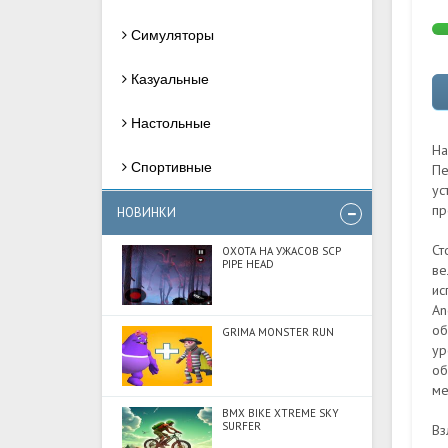
Симуляторы
Казуальные
Настольные
На
Спортивные
Пе
ус
пр
НОВИНКИ
Ст
ОХОТА НА УЖАСОВ SCP
PIPE HEAD
ве
ис
An
об
GRIMA MONSTER RUN
ур
об
ме
BMX BIKE XTREME SKY
SURFER
Вз