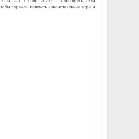
 на сайт 1 нояб. 2023?г. - обновитесь, если
 чтобы первыми получить новоиспеченные игры и