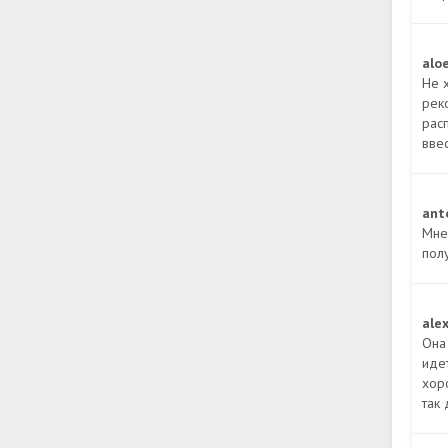
alo
Не 
рек
рас
вве
ant
Мне
пол
ale
Она
идет
хор
так 