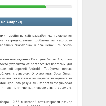
h на Андроид
или перейти на сайт разработчика приложения.
ожны непредвиденные проблемы на некоторых
таревших смартфонах и планшетах. Все ссылки
славленного издателя Paradyme Games. Стартовая
своего устройства от бесполезных программ для
овленной версией Android - Требуемая версия
роблемы с запуском. О славе игры Solar Smash
ичащим показателям на портале находиться на
этой игре - это разумная и взрослая графическая
 и понятными кнопками управления и веселыми
зора - 0.7.5 в которой оптимизирован размер