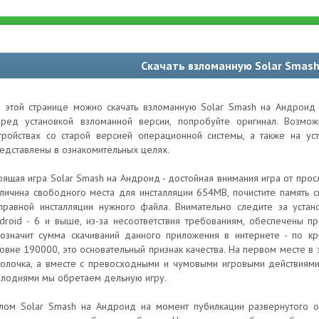
Скачать взломанную Solar Smas
 этой странице можно скачать взломанную Solar Smash на Андроид 
ред установкой взломанной версии, попробуйте оригинал. Возм
тройствах со старой версией операционной системы, а также на ус
едставлены в ознакомительных целях.
оящая игра Solar Smash на Андроид - достойная внимания игра от про
личина свободного места для инсталляции 654MB, почистите память 
правной инсталляции нужного файла. Внимательно следите за устан
droid - 6 и выше, из-за несоответствия требованиям, обеспечены п
означит сумма скачиваний данного приложения в интернете - по кр
овне 190000, это основательный признак качества. На первом месте в 
олочка, а вместе с превосходными и чумовыми игровыми действиями
лодиями мы обретаем дельную игру.
лом Solar Smash на Андроид на момент пубилкации развернутого об