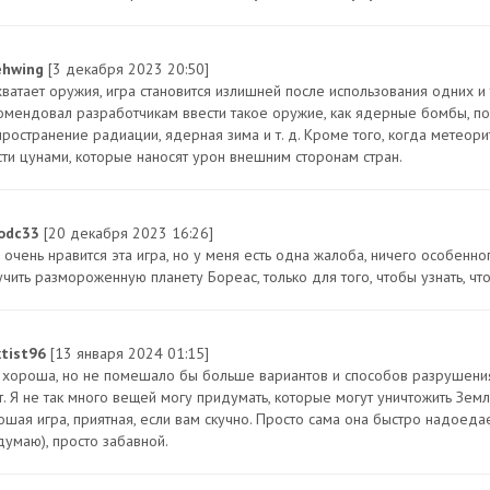
ehwing
[3 декабря 2023 20:50]
хватает оружия, игра становится излишней после использования одних и
омендовал разработчикам ввести такое оружие, как ядерные бомбы, п
пространение радиации, ядерная зима и т. д. Кроме того, когда метеори
сти цунами, которые наносят урон внешним сторонам стран.
odc33
[20 декабря 2023 16:26]
 очень нравится эта игра, но у меня есть одна жалоба, ничего особенно
учить размороженную планету Бореас, только для того, чтобы узнать, чт
xtist96
[13 января 2024 01:15]
 хороша, но не помешало бы больше вариантов и способов разрушения 
. Я не так много вещей могу придумать, которые могут уничтожить Земл
ошая игра, приятная, если вам скучно. Просто сама она быстро надоеда
думаю), просто забавной.