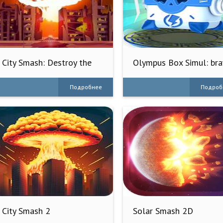
City Smash: Destroy the
Olympus Box Simul: br
City
stars
Подробнее
Подроб
City Smash 2
Solar Smash 2D