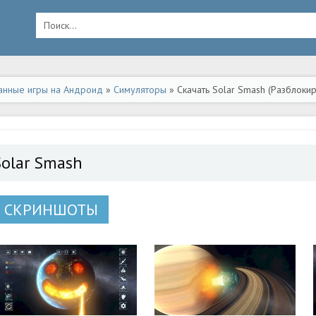
анные игры на Андроид
»
Симуляторы
» Скачать Solar Smash (Разблоки
Solar Smash
СКРИНШОТЫ