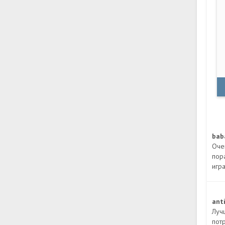
bab
Оче
пор
игр
ant
Лучш
пот