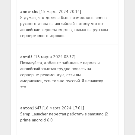
anna-shc
[15 марта 2024 20:14]
Я думаю, что должна быть возможность смены
русского языка на английский, потому что все
английские сервера мертвы, только на русском
сервере много игроков.
arm65
[16 марта 2024 08:37]
Пожалуйста, добавьте забывание пароля и
английский язык.так трудно попасть на
сервер.не рекомендую, если вы
американец.есть только русский. Я ненавижу
это
anton1647
[16 марта 2024 17:01]
Samp Launcher перестал работать в samsung j2
prime android 6.0