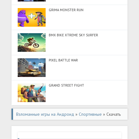
GRIMA MONSTER RUN
BMX BIKE XTREME SKY SURFER
PIXEL BATTLE WAR
GRAND STREET FIGHT
Взломанные игры на Андроид
»
Спортивные
» Скачать
Tennis Clash: онлайн-игра (Разблокировано все) на
Андроид