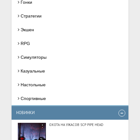
Гонки
Стратегии
Экшен
RPG
Симуляторы
Казуальные
Настольные
Спортивные
НОВИНКИ
ОХОТА НА УЖАСОВ SCP PIPE HEAD