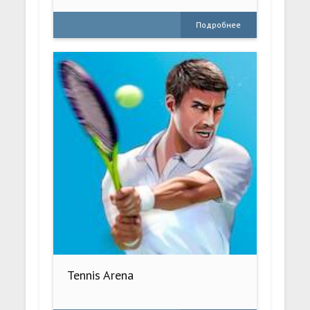
Подробнее
Tennis Arena