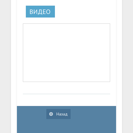
ВИДЕО
Назад