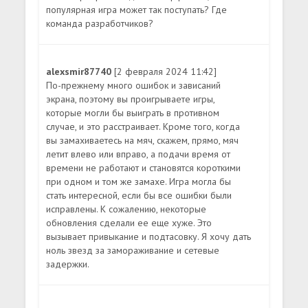
популярная игра может так поступать? Где
команда разработчиков?
alexsmir87740
[2 февраля 2024 11:42]
По-прежнему много ошибок и зависаний
экрана, поэтому вы проигрываете игры,
которые могли бы выиграть в противном
случае, и это расстраивает. Кроме того, когда
вы замахиваетесь на мяч, скажем, прямо, мяч
летит влево или вправо, а подачи время от
времени не работают и становятся короткими
при одном и том же замахе. Игра могла бы
стать интересной, если бы все ошибки были
исправлены. К сожалению, некоторые
обновления сделали ее еще хуже. Это
вызывает привыкание и подтасовку. Я хочу дать
ноль звезд за замораживание и сетевые
задержки.