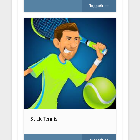
Подробнее
Stick Tennis
Подробнее