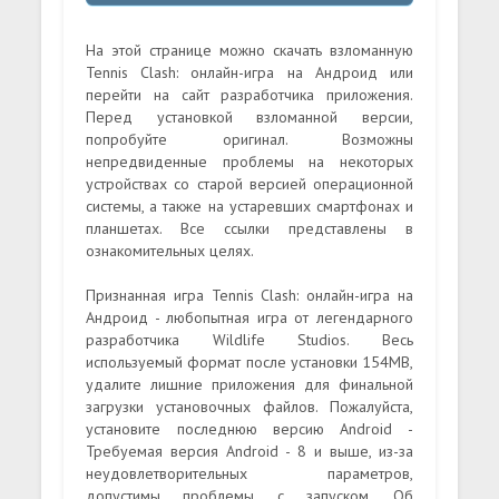
На этой странице можно скачать взломанную
Tennis Clash: онлайн-игра на Андроид или
перейти на сайт разработчика приложения.
Перед установкой взломанной версии,
попробуйте оригинал. Возможны
непредвиденные проблемы на некоторых
устройствах со старой версией операционной
системы, а также на устаревших смартфонах и
планшетах. Все ссылки представлены в
ознакомительных целях.
Признанная игра Tennis Clash: онлайн-игра на
Андроид - любопытная игра от легендарного
разработчика Wildlife Studios. Весь
используемый формат после установки 154MB,
удалите лишние приложения для финальной
загрузки установочных файлов. Пожалуйста,
установите последнюю версию Android -
Требуемая версия Android - 8 и выше, из-за
неудовлетворительных параметров,
допустимы проблемы с запуском. Об