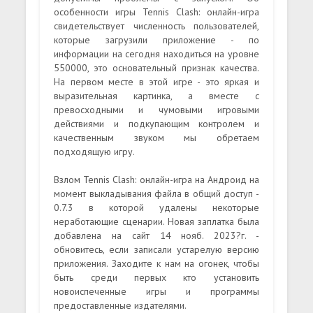
особенности игры Tennis Clash: онлайн-игра
свидетельствует численность пользователей,
которые загрузили приложение - по
информации на сегодня находиться на уровне
550000, это основательный признак качества.
На первом месте в этой игре - это яркая и
выразительная картинка, а вместе с
превосходными и чумовыми игровыми
действиями и подкупающим контролем и
качественным звуком мы обретаем
подходящую игру.
Взлом Tennis Clash: онлайн-игра на Андроид на
момент выкладывания файла в общий доступ -
0.7.3 в которой удалены некоторые
неработающие сценарии. Новая заплатка была
добавлена на сайт 14 нояб. 2023?г. -
обновитесь, если записали устарелую версию
приложения. Заходите к нам на огонек, чтобы
быть среди первых кто установить
новоиспеченные игры и программы
предоставленные издателями.