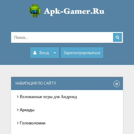
Вход
Зарегистрироваться
НАВИГАЦИЯ ПО САЙТУ
Взломанные игры для Андроид
Аркады
Головоломки