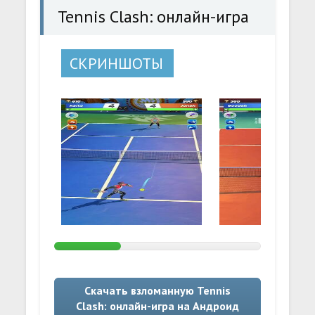
Tennis Clash: онлайн-игра
СКРИНШОТЫ
Скачать взломанную Tennis
Clash: онлайн-игра на Андроид