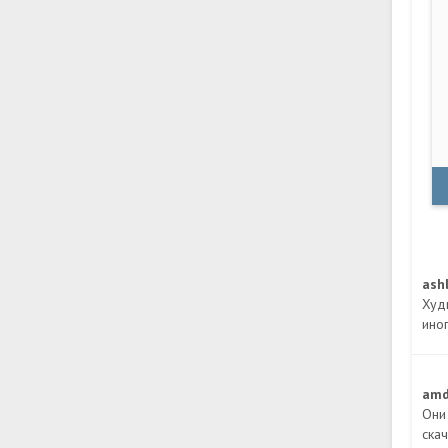
ash
Худ
ино
amd
Они
ска