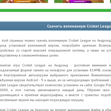
Скачать взломанную Cricket Leag
 этой странице можно скачать взломанную Cricket League на Андроид
ред установкой взломанной версии, попробуйте оригинал. Возм
тройствах со старой версией операционной системы, а также на ус
едставлены в ознакомительных целях.
енитая игра Cricket League на Андроид - достойная внимания иг
едлагаемый формат памяти на телефоне для установки 814MB, основ
я благоприятной автозагрузки выбранного приложения. Внимательно
ебуемая версия Android - 9 и выше, из-за неподходящих требований,
icket League свидетельствует количество установок на сайте Google Pl
0000, и этот счетчик увеличивается каждый день. Обратим свое
деляющаяся и приятная видеографика, а вместе с грамотно подо
чественным звуком мы находим подходящую игрушку.
лом Cricket League на Андроид на момент выкладывания файла в общ