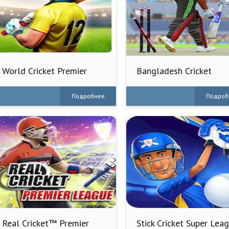
World Cricket Premier
Bangladesh Cricket
League
League
Подробнее
Подроб
Real Cricket™ Premier
Stick Cricket Super Lea