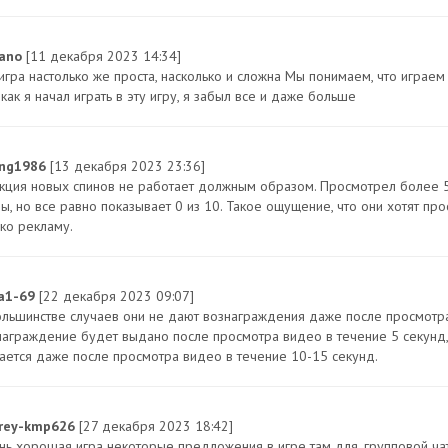
ano
[11 декабря 2023 14:34]
игра настолько же проста, насколько и сложна Мы понимаем, что играем 
как я начал играть в эту игру, я забыл все и даже больше
ang1986
[13 декабря 2023 23:36]
кция новых спинов не работает должным образом. Просмотрел более 5 
ы, но все равно показывает 0 из 10. Такое ощущение, что они хотят про
ько рекламу.
sa1-69
[22 декабря 2023 09:07]
ольшинстве случаев они не дают вознаграждения даже после просмотра
награждение будет выдано после просмотра видео в течение 5 секунд,
ается даже после просмотра видео в течение 10-15 секунд.
rey-kmp626
[27 декабря 2023 18:42]
нь хорошая игра некоторые предложения в игре там для, групповой ча