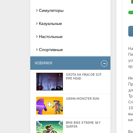
Симуляторы
Казуальные
Настольные
На
Спортивные
Пе
ус
НОВИНКИ
пр
ОХОТА НА УЖАСОВ SCP
Им
PIPE HEAD
Пр
дл
Тр
GRIMA MONSTER RUN
Cr
10
вы
ка
BMX BIKE XTREME SKY
SURFER
Вз