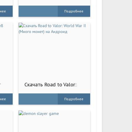
Game
нее
Подробнее
r
Скачать Road to Valor:
World War II (Много
монет) на Андроид
нее
Подробнее