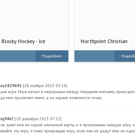
Blocky Hockey - Ice
Northpoint Christian
Runner
School
Подробнее
Подроб
ley1829692
[28 ноября 2023 02:16]
шая игра. Игра лагает в перерывах между текущими матчами, приходитс
гда мяч пролетает мимо, а на экране появляется точка.
oj9467
[10 декабря 2023 07:12]
 не дают мне ни одной эпической карты, и я проигрываю каждую игру, 
чивайте эту игру, я тоже прекращаю игру, если они не дадут мне ни одн