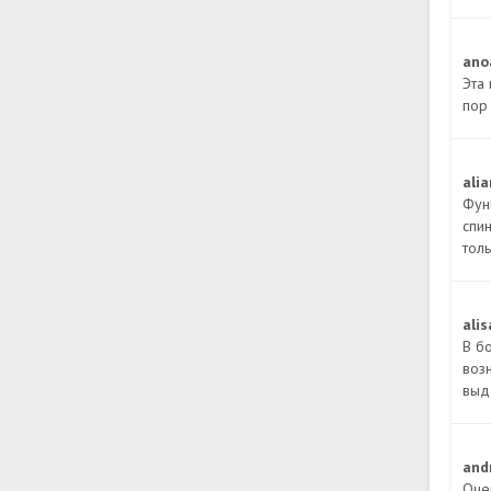
ano
Эта 
пор 
ali
Фун
спин
тол
ali
В б
воз
выд
and
Оче