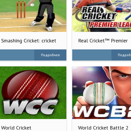
Smashing Cricket: cricket
Real Cricket™ Premier
game
League
Подробнее
Подроб
World Cricket
World Cricket Battle 2