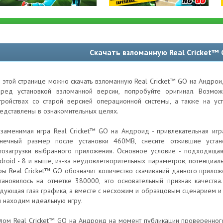
Скачать взломанную Real Cricket™
 этой странице можно скачать взломанную Real Cricket™ GO на Андрои
ред установкой взломанной версии, попробуйте оригинал. Возм
тройствах со старой версией операционной системы, а также на ус
едставлены в ознакомительных целях.
заменимая игра Real Cricket™ GO на Андроид - привлекательная игра 
нечный размер после установки 460MB, снесите отжившие уста
тозагрузки выбранного приложения. Основное условие - подходящая
droid - 8 и выше, из-за неудовлетворительных параметров, потенциа
ры Real Cricket™ GO обозначит количество скачиваний данного приложе
тановилось на отметке 380000, это основательный признак качества
дующая глаз графика, а вместе с несхожим и образцовым сценарием 
 находим идеальную игру.
лом Real Cricket™ GO на Андроид на момент публикации проверенного