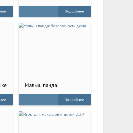
нее
Подробнее
ike
Малыш панда:
безопасность дома
нее
Подробнее