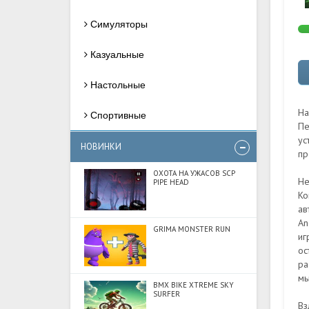
Симуляторы
Казуальные
Настольные
На
Спортивные
Пе
ус
НОВИНКИ
пр
ОХОТА НА УЖАСОВ SCP
Не
PIPE HEAD
Ко
ав
An
GRIMA MONSTER RUN
иг
ос
ра
мы
BMX BIKE XTREME SKY
SURFER
Вз