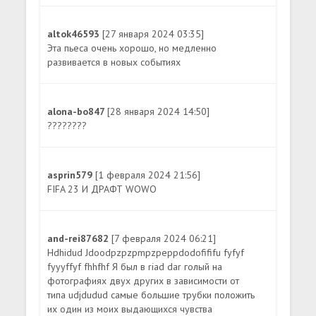
altok46593
[27 января 2024 03:35]
Эта пьеса очень хорошо, но медленно
развивается в новых событиях
alona-bo847
[28 января 2024 14:50]
????????
asprin579
[1 февраля 2024 21:56]
FIFA 23 И ДРАФТ WOWO
and-rei87682
[7 февраля 2024 06:21]
Hdhidud Jdoodpzpzpmpzpeppdodofififu fyfyf
fyyyffyf fhhfhf Я был в riad dar голый на
фотографиях двух других в зависимости от
типа udjdudud самые большие трубки положить
их один из моих выдающихся чувства