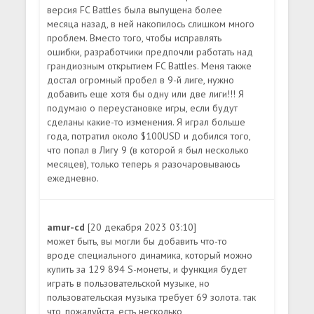
версия FC Battles была выпущена более
месяца назад, в ней накопилось слишком много
проблем. Вместо того, чтобы исправлять
ошибки, разработчики предпочли работать над
грандиозным открытием FC Battles. Меня также
достал огромный пробел в 9-й лиге, нужно
добавить еще хотя бы одну или две лиги!!! Я
подумаю о переустановке игры, если будут
сделаны какие-то изменения. Я играл больше
года, потратил около $100USD и добился того,
что попал в Лигу 9 (в которой я был несколько
месяцев), только теперь я разочаровываюсь
ежедневно.
amur-cd
[20 декабря 2023 03:10]
может быть, вы могли бы добавить что-то
вроде специального динамика, который можно
купить за 129 894 S-монеты, и функция будет
играть в пользовательской музыке, но
пользовательская музыка требует 69 золота. так
что, пожалуйста, есть несколько