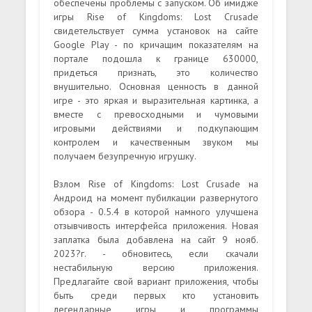
обеспечены проблемы с запуском. Об имидже
игры Rise of Kingdoms: Lost Crusade
свидетельствует сумма установок на сайте
Google Play - по кричащим показателям на
портале подошла к границе 630000,
придеться признать, это количество
внушительно. Основная ценность в данной
игре - это яркая и выразительная картинка, а
вместе с превосходными и чумовыми
игровыми действиями и подкупающим
контролем и качественным звуком мы
получаем безупречную игрушку.
Взлом Rise of Kingdoms: Lost Crusade на
Андроид на момент пубилкации развернутого
обзора - 0.5.4 в которой намного улучшена
отзывчивость интерфейса приложения. Новая
заплатка была добавлена на сайт 9 нояб.
2023?г. - обновитесь, если скачали
нестабильную версию приложения.
Предлагайте свой вариант приложения, чтобы
быть среди первых кто установить
легендарные игры и программы