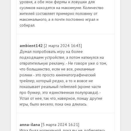
уровня, а обе мои фермы и ловушки для
сусликов находятся на максимуме. Количество
жителей составляет примерно половину от
максимального, а я почти постоянно играл и
собирал.
ambient142
[2 марта 2024 16:43]
Думал попробовать игру на более
подходящем устройстве, а потом наткнулся на
отвратительную рекламу. - Не говоря уже о том,
что большинство, если не все, рекламные
ролики - это просто кинематографический
трейлер, который редко, а то и вовсе не
показывает реальный геймплей (кроме части
про бункер, это единственная полуправда). -
Устал от нее, так что, наверное, поищу другие
игры, было весело, пока она длилась.
anna-ilana
[5 марта 2024 16:21]
Игра была нормальной, пока вы не доберетесь