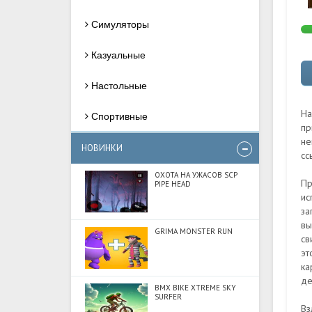
Симуляторы
Казуальные
Настольные
На
Спортивные
пр
не
НОВИНКИ
сс
ОХОТА НА УЖАСОВ SCP
Пр
PIPE HEAD
ис
за
вы
GRIMA MONSTER RUN
св
эт
ка
де
BMX BIKE XTREME SKY
SURFER
Вз