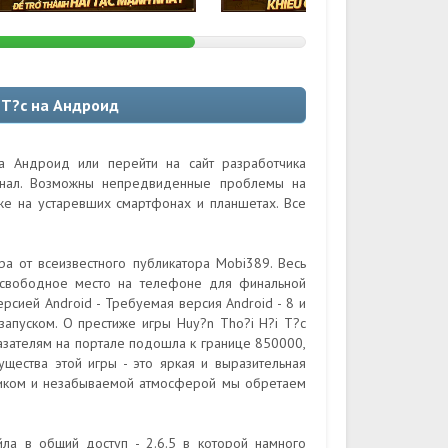
 T?c на Андроид
а Андроид или перейти на сайт разработчика
гинал. Возможны непредвиденные проблемы на
кже на устаревших смартфонах и планшетах. Все
ра от всеизвестного публикатора Mobi389. Весь
 свободное место на телефоне для финальной
рсией Android - Требуемая версия Android - 8 и
запуском. О престиже игры Huy?n Tho?i H?i T?c
казателям на портале подошла к границе 850000,
ущества этой игры - это яркая и выразительная
тиком и незабываемой атмосферой мы обретаем
ла в общий доступ - 2.6.5 в которой намного