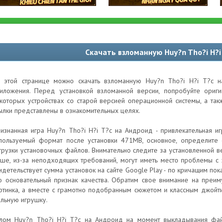
Скачать взломанную Huy?n Tho?i H?i
 этой странице можно скачать взломанную Huy?n Tho?i H?i T?c н
иложения. Перед установкой взломанной версии, попробуйте ори
которых устройствах со старой версией операционной системы, а та
ылки представлены в ознакомительных целях.
изнанная игра Huy?n Tho?i H?i T?c на Андроид - привлекательная иг
пользуемый формат после установки 471MB, основное, определите
грузки установочных файлов. Внимательно следите за установленной ве
ше, из-за неподходящих требований, могут иметь место проблемы с 
идетельствует сумма установок на сайте Google Play - по кричащим по
о основательный признак качества. Обратим свое внимание на преим
ртинка, а вместе с грамотно подобранным сюжетом и классным джой
льную игрушку.
лом Huy?n Tho?i H?i T?c на Андроид на момент выкладывания фай