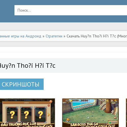
анные игры на Андроид
»
Стратегии
» Скачать Huy?n Tho?i H?i T?c (Мно
uy?n Tho?i H?i T?c
СКРИНШОТЫ