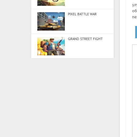
ул
об
PIXEL BATTLE WAR
пе
GRAND STREET FIGHT