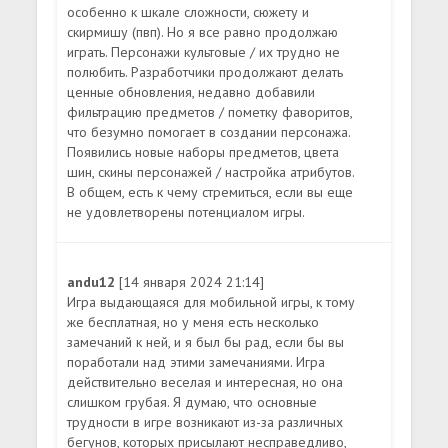
особенно к шкале сложности, сюжету и
скирмишу (пвп). Но я все равно продолжаю
играть. Персонажи культовые / их трудно не
полюбить. Разработчики продолжают делать
ценные обновления, недавно добавили
фильтрацию предметов / пометку фаворитов,
что безумно помогает в создании персонажа.
Появились новые наборы предметов, цвета
шин, скины персонажей / настройка атрибутов.
В общем, есть к чему стремиться, если вы еще
не удовлетворены потенциалом игры.
andu12
[14 января 2024 21:14]
Игра выдающаяся для мобильной игры, к тому
же бесплатная, но у меня есть несколько
замечаний к ней, и я был бы рад, если бы вы
поработали над этими замечаниями. Игра
действительно веселая и интересная, но она
слишком грубая. Я думаю, что основные
трудности в игре возникают из-за различных
бегунов, которых присылают несправедливо,