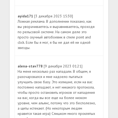
ayida171
[3 декабря 2023 15:30]
Ложная реклама. В дополнении показано, как
вы уворачиваетесь и выравниваетесь, проходя
по рельсовой системе. На самом деле это
просто скучный автобоевик в стиле point and
click. Если бы я мог, я бы не дал ей ни одной
звезды.
alena-stav778
[9 декабря 2023 01:21]
На меня несколько раз нападали. В общем, я
разочаровался и мне надоело пытаться
улучшить свою базу. Это излишне, если на вас
постоянно нападают, и нет никакого протокола,
чтобы просто остановить игроков от нападения
на вас, когда вы все еще на более низком
уровне, чем альянс, потому что это бесполезно,
а щиты истекают. (Но некоторым людям
нравится такая игра) Слишком много проклятых