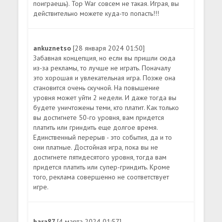
поиграешь). Top War совсем не такая. Играя, вы
действительно можете куда-то попасть!!!
ankuznetso
[28 января 2024 01:50]
Забавная концепция, но если вы пришли сюда
из-за рекламы, то лучше не играть. Поначалу
это хорошая и увлекательная игра. Позже она
становится очень скучной. На повышение
уровня может уйти 2 недели. И даже тогда вы
будете уничтожены теми, кто платит. Как только
вы достигнете 50-го уровня, вам придется
платить или гриндить еще долгое время.
Единственный перерыв - это события, да и то
они платные. Достойная игра, пока вы не
достигнете пятидесятого уровня, тогда вам
придется платить или супер-гриндить. Кроме
того, реклама совершенно не соответствует
игре.
bara87
[4 марта 2024 01:57]