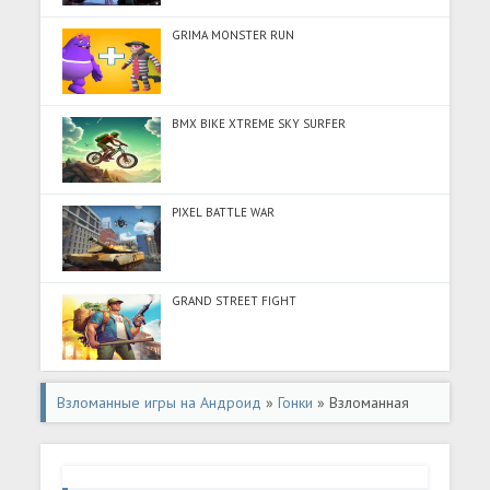
GRIMA MONSTER RUN
BMX BIKE XTREME SKY SURFER
PIXEL BATTLE WAR
GRAND STREET FIGHT
Взломанные игры на Андроид
»
Гонки
» Взломанная
игра Real Simulation Experience (Мод много денег) на
Андроид