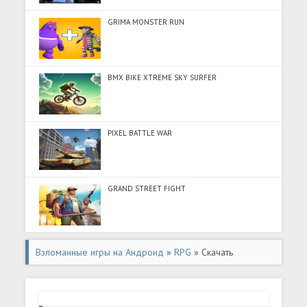
GRIMA MONSTER RUN
BMX BIKE XTREME SKY SURFER
PIXEL BATTLE WAR
GRAND STREET FIGHT
Взломанные игры на Андроид
»
RPG
» Скачать
взломанную Винкс: Приключения Баттерфликс (Мод все
открыто) на Андроид