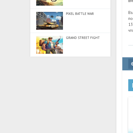
вм
Вз
PIXEL BATTLE WAR
по
13
чт
GRAND STREET FIGHT