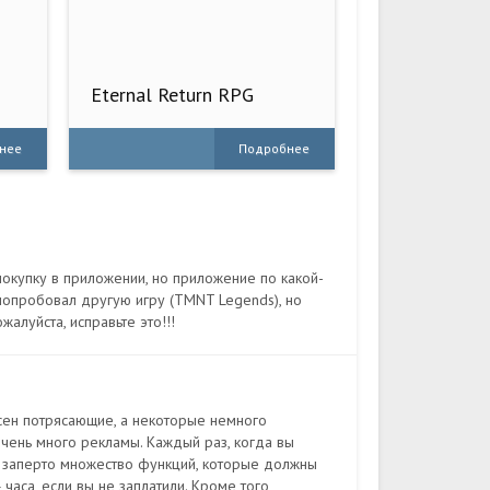
Eternal Return RPG
нее
Подробнее
покупку в приложении, но приложение по какой-
 попробовал другую игру (TMNT Legends), но
алуйста, исправьте это!!!
есен потрясающие, а некоторые немного
е очень много рекламы. Каждый раз, когда вы
ой заперто множество функций, которые должны
часа, если вы не заплатили. Кроме того,