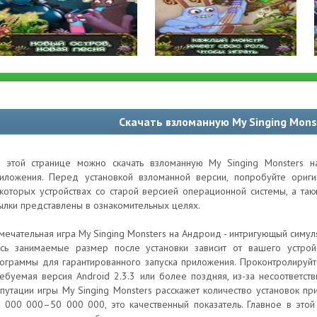
Скачать взломанную My Singing Mons
 этой странице можно скачать взломанную My Singing Monsters н
иложения. Перед установкой взломанной версии, попробуйте ори
которых устройствах со старой версией операционной системы, а та
ылки представлены в ознакомительных целях.
мечательная игра My Singing Monsters на Андроид - интригующый симуля
сь занимаемые размер после установки зависит от вашего устрой
ограммы для гарантированного запуска приложения. Проконтролируй
ебуемая версия Android 2.3.3 или более поздняя, из-за несоответст
путации игры My Singing Monsters расскажет количество установок пр
 000 000–50 000 000, это качественный показатель. Главное в этой