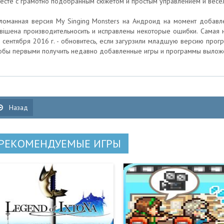
есте с грамотно подобранным сюжетом и простым управлением и весе
ломанная версия My Singing Monsters на Андроид на момент добавле
вішена производительносить и исправлены некоторые ошибки. Самая н
 сентября 2016 г. - обновитесь, если загурзили младшую версию прогр
обы первыми получить недавно добавленные игры и программы вылож
Назад
РЕКОМЕНДУЕМЫЕ ИГРЫ