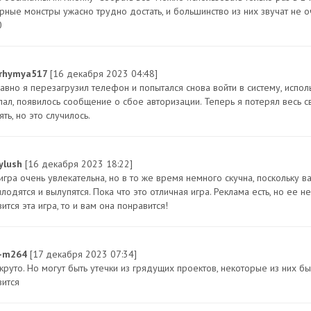
рные монстры ужасно трудно достать, и большинство из них звучат не о
0
rhymya517
[16 декабря 2023 04:48]
авно я перезагрузил телефон и попытался снова войти в систему, исполь
лал, появилось сообщение о сбое авторизации. Теперь я потерял весь с
ять, но это случилось.
ylush
[16 декабря 2023 18:22]
игра очень увлекательна, но в то же время немного скучна, поскольку в
лодятся и вылупятся. Пока что это отличная игра. Реклама есть, но ее не
ится эта игра, то и вам она понравится!
r-m264
[17 декабря 2023 07:34]
 круто. Но могут быть утечки из грядущих проектов, некоторые из них б
вится