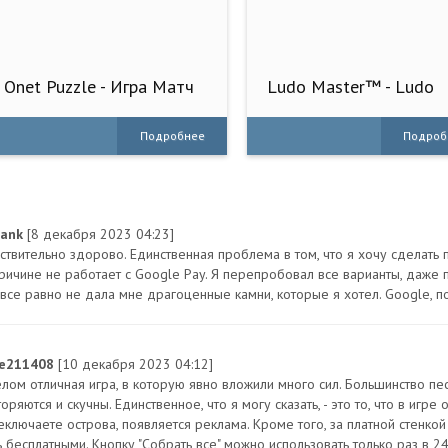
Onet Puzzle - Игра Матч
Ludo Master™ - Ludo
Плитки
Board Game
Подробнее
Подроб
-ank
[8 декабря 2023 04:23]
ствительно здорово. Единственная проблема в том, что я хочу сделать 
причине не работает с Google Pay. Я перепробовал все варианты, даже
все равно не дала мне драгоценные камни, которые я хотел. Google, пож
ne211408
[10 декабря 2023 04:12]
елом отличная игра, в которую явно вложили много сил. Большинство п
оряются и скучны. Единственное, что я могу сказать, - это то, что в игр
еключаете острова, появляется реклама. Кроме того, за платной стенк
 бесплатными. Кнопку "Собрать все" можно использовать только раз в 24 