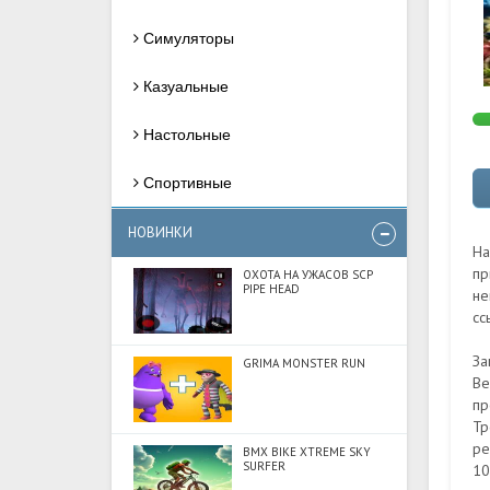
Симуляторы
Казуальные
Настольные
Спортивные
НОВИНКИ
На
пр
ОХОТА НА УЖАСОВ SCP
PIPE HEAD
не
сс
За
GRIMA MONSTER RUN
Ве
пр
Тр
ре
BMX BIKE XTREME SKY
SURFER
10