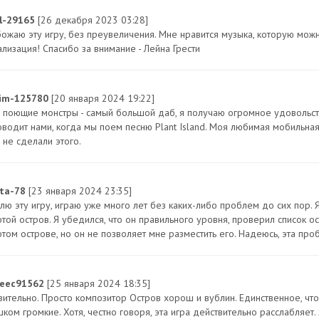
il-29165
[26 декабря 2023 03:28]
божаю эту игру, без преувеличения. Мне нравится музыка, которую можн
ализация! Спасибо за внимание - Лейна Грести
im-125780
[20 января 2024 19:22]
 поющие монстры - самый большой даб, я получаю огромное удовольств
оводит нами, когда мы поем песню Plant Island. Моя любимая мобильная 
 не сделали этого.
eta-78
[23 января 2024 23:35]
лю эту игру, играю уже много лет без каких-либо проблем до сих пор. 
отой остров. Я убедился, что он правильного уровня, проверил список о
отом острове, но он не позволяет мне разместить его. Надеюсь, эта пр
eec91562
[25 января 2024 18:35]
вительно. Просто композитор Остров хорош и вублин. Единственное, что
шком громкие. Хотя, честно говоря, эта игра действительно расслабляет