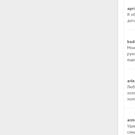
apr
Я о
дет
bad
Мои
рук
еще
arl
Люб
зол
зол
arm
Уди
сли