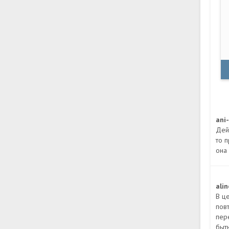
ani
Дей
то 
она 
ali
В ц
повт
пер
быть