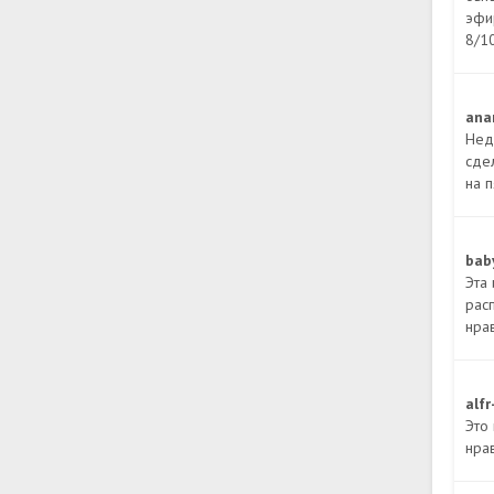
эфи
8/1
ana
Нед
сде
на п
bab
Эта 
расп
нрав
alf
Это
нра