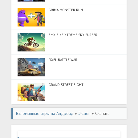
GRIMA MONSTER RUN
BMX BIKE XTREME SKY SURFER
PIXEL BATTLE WAR
GRAND STREET FIGHT
Взломанные игры на Андроид
»
Экшен
» Скачать
взломанную Побег из тюрьмы - Break Prison (Мод много
денег) на Андроид