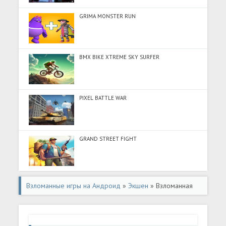
GRIMA MONSTER RUN
BMX BIKE XTREME SKY SURFER
PIXEL BATTLE WAR
GRAND STREET FIGHT
Взломанные игры на Андроид
»
Экшен
» Взломанная
игра Sonic The Hedgehog (Взлом на монеты) на
Андроид