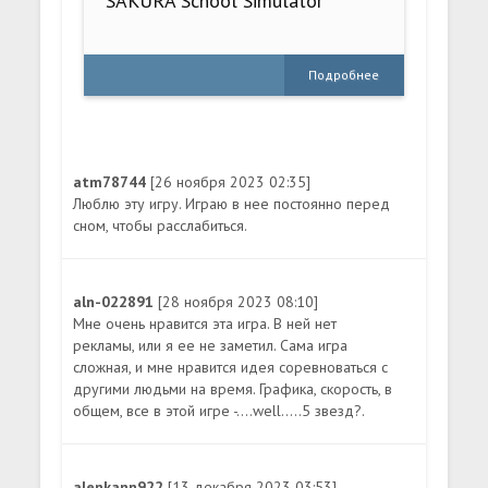
SAKURA School Simulator
Подробнее
atm78744
[26 ноября 2023 02:35]
Люблю эту игру. Играю в нее постоянно перед
сном, чтобы расслабиться.
aln-022891
[28 ноября 2023 08:10]
Мне очень нравится эта игра. В ней нет
рекламы, или я ее не заметил. Сама игра
сложная, и мне нравится идея соревноваться с
другими людьми на время. Графика, скорость, в
общем, все в этой игре -....well.....5 звезд?.
alenkann922
[13 декабря 2023 03:53]