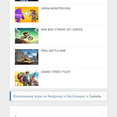
GRIMA MONSTER RUN
BMX BIKE XTREME SKY SURFER
PIXEL BATTLE WAR
GRAND STREET FIGHT
Взломанные игры на Андроид
»
Настольные
» Скачать
взломанную Spider Solitaire - Card Game (Мод все
открыто) на Андроид