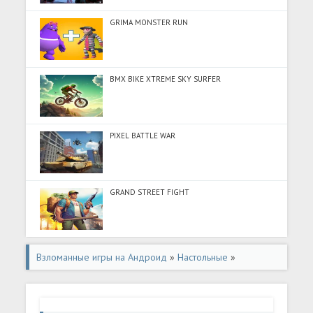
GRIMA MONSTER RUN
BMX BIKE XTREME SKY SURFER
PIXEL BATTLE WAR
GRAND STREET FIGHT
Взломанные игры на Андроид
»
Настольные
»
Взломанная игра Shogi Lv.100 (Japanese Chess) (Мод
много денег) на Андроид