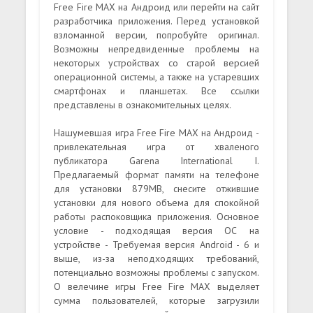
Free Fire MAX на Андроид или перейти на сайт
разработчика приложения. Перед установкой
взломанной версии, попробуйте оригинал.
Возможны непредвиденные проблемы на
некоторых устройствах со старой версией
операционной системы, а также на устаревших
смартфонах и планшетах. Все ссылки
представлены в ознакомительных целях.
Нашумевшая игра Free Fire MAX на Андроид -
привлекательная игра от хваленого
публикатора Garena International I.
Предлагаемый формат памяти на телефоне
для установки 879MB, снесите отжившие
установки для нового объема для спокойной
работы распоковщика приложения. Основное
условие - подходящая версия ОС на
устройстве - Требуемая версия Android - 6 и
выше, из-за неподходящих требований,
потенциально возможны проблемы с запуском.
О велечине игры Free Fire MAX выделяет
сумма пользователей, которые загрузили