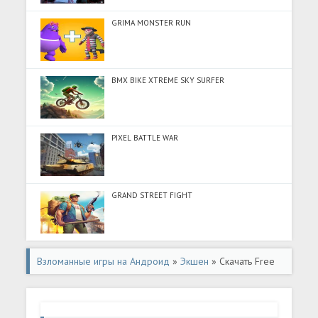
GRIMA MONSTER RUN
BMX BIKE XTREME SKY SURFER
PIXEL BATTLE WAR
GRAND STREET FIGHT
Взломанные игры на Андроид
»
Экшен
» Скачать Free
Fire MAX (Разблокировано все) на Андроид