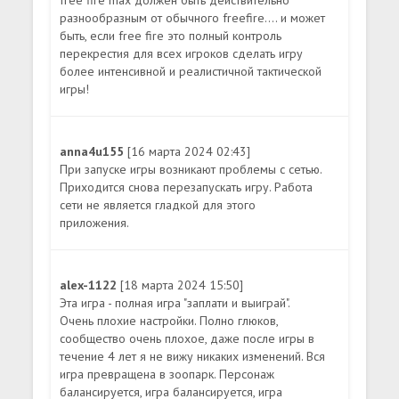
free fire max должен быть действительно
разнообразным от обычного freefire.... и может
быть, если free fire это полный контроль
перекрестия для всех игроков сделать игру
более интенсивной и реалистичной тактической
игры!
anna4u155
[16 марта 2024 02:43]
При запуске игры возникают проблемы с сетью.
Приходится снова перезапускать игру. Работа
сети не является гладкой для этого
приложения.
alex-1122
[18 марта 2024 15:50]
Эта игра - полная игра "заплати и выиграй".
Очень плохие настройки. Полно глюков,
сообщество очень плохое, даже после игры в
течение 4 лет я не вижу никаких изменений. Вся
игра превращена в зоопарк. Персонаж
балансируется, игра балансируется, игра