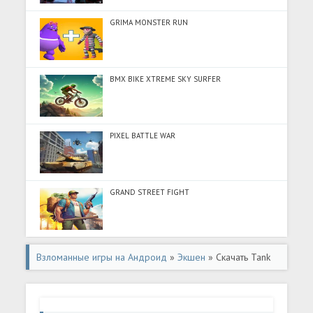
GRIMA MONSTER RUN
BMX BIKE XTREME SKY SURFER
PIXEL BATTLE WAR
GRAND STREET FIGHT
Взломанные игры на Андроид
»
Экшен
» Скачать Tank
Arena Steel Battle (Разблокировано все) на Андроид