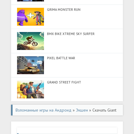
GRIMA MONSTER RUN
BMX BIKE XTREME SKY SURFER
PIXEL BATTLE WAR
GRAND STREET FIGHT
Взломанные игры на Андроид
»
Экшен
» Скачать Giant
Rush! (Разблокировано все) на Андроид