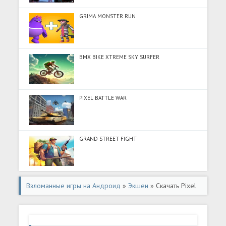
GRIMA MONSTER RUN
BMX BIKE XTREME SKY SURFER
PIXEL BATTLE WAR
GRAND STREET FIGHT
Взломанные игры на Андроид
»
Экшен
» Скачать Pixel
Gun 3D Стрелялки Онлайн (Много монет) на Андроид