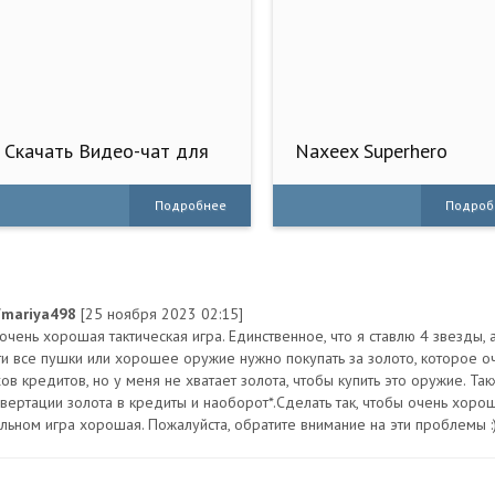
Скачать Видео-чат для
Naxeex Superhero
одиноких на Андроид -
Полная версия
Подробнее
Подроб
fmariya498
[25 ноября 2023 02:15]
очень хорошая тактическая игра. Единственное, что я ставлю 4 звезды, 
ти все пушки или хорошее оружие нужно покупать за золото, которое оч
хов кредитов, но у меня не хватает золота, чтобы купить это оружие. Т
нвертации золота в кредиты и наоборот*.Сделать так, чтобы очень хоро
альном игра хорошая. Пожалуйста, обратите внимание на эти проблемы :)