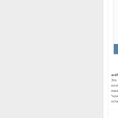
ard
Это 
поч
лак
*ко
ост