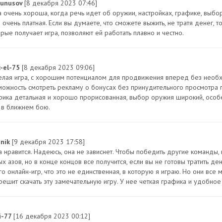
junusov
[8 декабря 2023 07:46]
а очень хороша, когда речь идет об оружии, настройках, графике, выбо
 очень платная. Если вы думаете, что сможете выжить, не тратя денег, то
орые получает игра, позволяют ей работать плавно и честно.
x-el-75
[8 декабря 2023 09:06]
елая игра, с хорошим потенциалом для продвижения вперед без необхо
можность смотреть рекламу о бонусах без принудительного просмотра п
фика детальная и хорошо прорисованная, выбор оружия широкий, особе
 в ближнем бою.
anik
[9 декабря 2023 17:58]
а нравится. Надеюсь, она не зависнет. Чтобы победить другие команды,
х азов, но в конце концов все получится, если вы не готовы тратить день
о онлайн-игр, что это не единственная, в которую я играю. Но они все м
 решит скачать эту замечательную игру. У нее четкая графика и удобное
i-77
[16 декабря 2023 00:12]