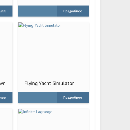
FPS
нее
Подробнее
own
Flying Yacht Simulator
нее
Подробнее