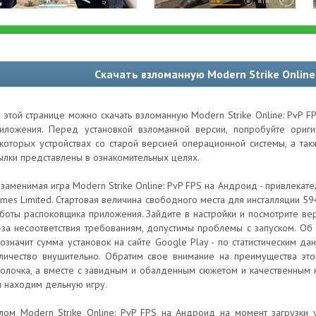
Скачать взломанную Modern Strike Online
 этой странице можно скачать взломанную Modern Strike Online: PvP F
иложения. Перед установкой взломанной версии, попробуйте ори
которых устройствах со старой версией операционной системы, а та
ылки представлены в ознакомительных целях.
заменимая игра Modern Strike Online: PvP FPS на Андроид - привлекател
mes Limited. Стартовая величина свободного места для инсталляции 5
боты распоковщика приложения. Зайдите в настройки и посмотрите вер
-за несоответствия требованиям, допустимы проблемы с запуском. Об 
означит сумма установок на сайте Google Play - по статистическим да
личество внушительно. Обратим свое внимание на преимущества это
олочка, а вместе с завидным и обалденным сюжетом и качественным 
 находим дельную игру.
лом Modern Strike Online: PvP FPS на Андроид на момент загрузки 