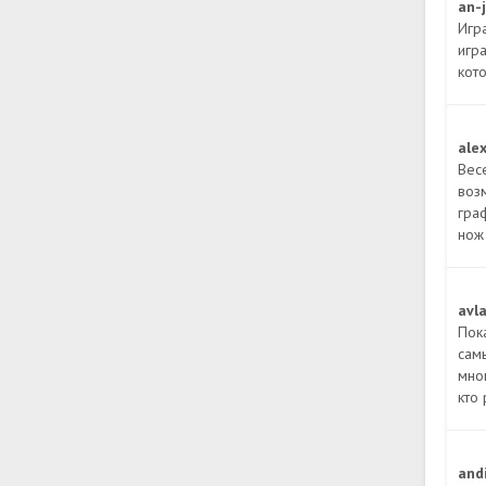
an-
Игр
игра
кот
ale
Вес
воз
гра
нож
avl
Пок
самы
мног
кто
and