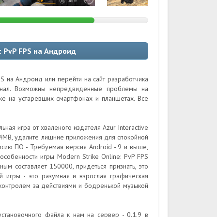
: PvP FPS на Андроид
PS на Андроид или перейти на сайт разработчика
гинал. Возможны непредвиденные проблемы на
кже на устаревших смартфонах и планшетах. Все
ьная игра от хваленого издателя Azur Interactive
94MB, удалите лишние приложения для спокойной
сию ПО - Требуемая версия Android - 9 и выше,
особенности игры Modern Strike Online: PvP FPS
нным составляет 150000, придеться признать, это
й игры - это разумная и взрослая графическая
контролем за действиями и бодренькой музыкой
установочного файла к нам на сервер - 0.1.9 в