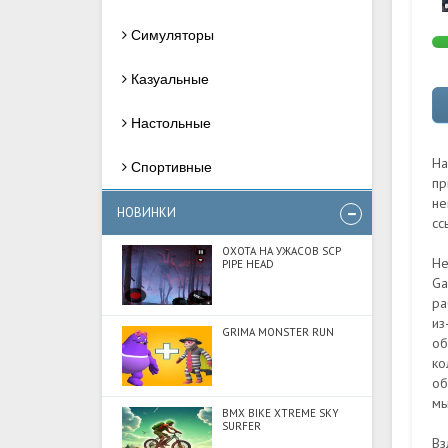
Симуляторы
Казуальные
Настольные
На
Спортивные
пр
не
НОВИНКИ
сс
ОХОТА НА УЖАСОВ SCP
Не
PIPE HEAD
Ga
ра
из
GRIMA MONSTER RUN
об
ко
об
мы
BMX BIKE XTREME SKY
SURFER
Вз