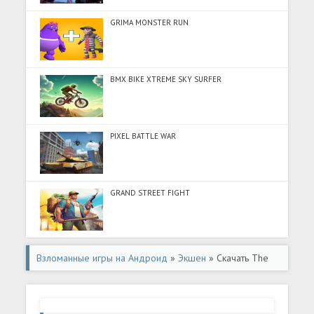
GRIMA MONSTER RUN
BMX BIKE XTREME SKY SURFER
PIXEL BATTLE WAR
GRAND STREET FIGHT
Взломанные игры на Андроид
»
Экшен
» Скачать The
Walking Zombie 2: Shooter (Разблокировано все) на
Андроид