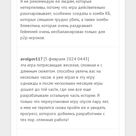
Я не рекомендую ее людям, которые
нетерпеливы, потому что игра действительно
разочаровывает, особенно солдаты и зомби КБ,
которых слишком трудно убить, а также зомби-
блевотина, которая очень раздражает.
Геймплей очень несбалансирован только для
p2p-игроков.
avolgov117
[5 февраля 2024 04:43]
эта игра потрясающая. веселая, сложная и с
длинным сюжетом. способна увлечь вас на
несколько часов. я уже играл в эту игру
однажды и после нескольких месяцев игры
дошел до той части, где они все еще
разрабатывали остальную часть истории. Я
только что переустановил игру спустя пару лет,
и мне не терпится снова пройти ее и увидеть
прогресс, которого добились разработчики с
тех пор. отличная работа!