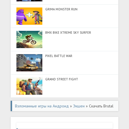
GRIMA MONSTER RUN
BMX BIKE XTREME SKY SURFER
PIXEL BATTLE WAR
GRAND STREET FIGHT
Взломанные игры на Андроид
»
Экшен
» Скачать Brutal
Strike (Много денег) на Андроид