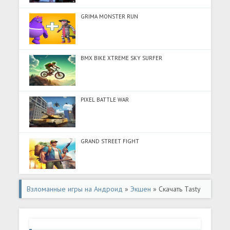
GRIMA MONSTER RUN
BMX BIKE XTREME SKY SURFER
PIXEL BATTLE WAR
GRAND STREET FIGHT
Взломанные игры на Андроид
»
Экшен
» Скачать Tasty
Planet Forever (Много денег) на Андроид