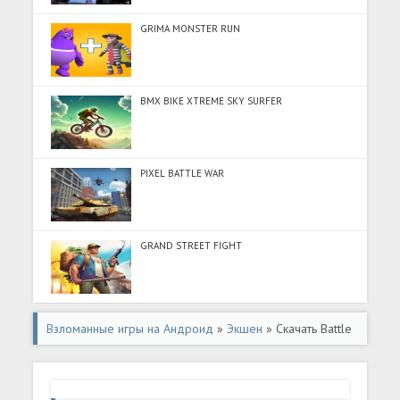
GRIMA MONSTER RUN
BMX BIKE XTREME SKY SURFER
PIXEL BATTLE WAR
GRAND STREET FIGHT
Взломанные игры на Андроид
»
Экшен
» Скачать Battle
Destruction (Много денег) на Андроид