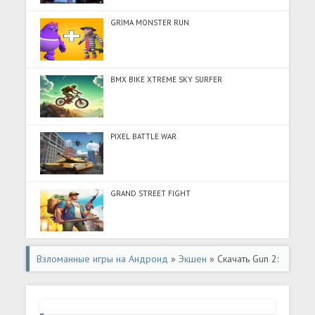
GRIMA MONSTER RUN
BMX BIKE XTREME SKY SURFER
PIXEL BATTLE WAR
GRAND STREET FIGHT
Взломанные игры на Андроид
»
Экшен
» Скачать Gun 2:
игры без интернета (Разблокировано все) на Андроид