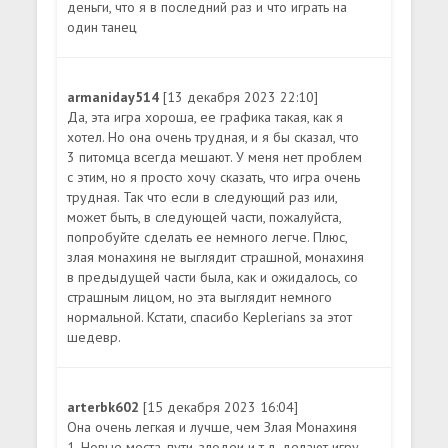
деньги, что я в последний раз и что играть на
один танец
armaniday514
[13 декабря 2023 22:10]
Да, эта игра хороша, ее графика такая, как я
хотел. Но она очень трудная, и я бы сказал, что
3 питомца всегда мешают. У меня нет проблем
с этим, но я просто хочу сказать, что игра очень
трудная. Так что если в следующий раз или,
может быть, в следующей части, пожалуйста,
попробуйте сделать ее немного легче. Плюс,
злая монахиня не выглядит страшной, монахиня
в предыдущей части была, как и ожидалось, со
страшным лицом, но эта выглядит немного
нормальной. Кстати, спасибо Keplerians за этот
шедевр.
arterbk602
[15 декабря 2023 16:04]
Она очень легкая и лучше, чем Злая Монахиня
1. Новые места, пути, злодеи и т.д. делают игру