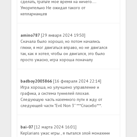
сделать, тратьте мое время на ничего....
Уморительно Не ожидал такого от
кепларианцев
amino787
[29 января 2024 19:50]
Сначала было хорошо, но потом начались
глюки, я мог двигаться вправо, но не двигался
так, как я хотел, чтобы он двигался, это было
просто ужасно, игра хороша поначалу
badboy2005866
[16 февраля 2024 22:14]
Игра хороша, но улучшено управление и
графика, а система туннелей плохая.
Следующую часть наземного пути я жду от
следующей части "Evil Non 3" ***Спасибо***.
bai-07
[12 марта 2024 16:01]
Keplarians ужас игры , я пытался злой монахини