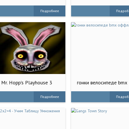
Game
Подробнее
Подроб
Mr. Hopp's Playhouse 3
гонки велосипеде bmx
оффлайн
Подробнее
Подроб