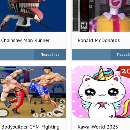
Chainsaw Man Runner
Ronald McDonalds
Game
Подробнее
Подроб
Bodybuilder GYM Fighting
KawaiiWorld 2023