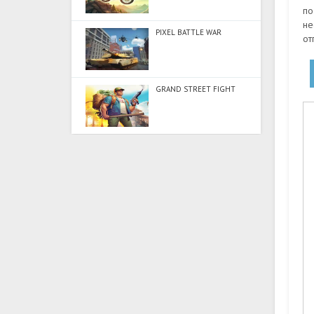
по
не
PIXEL BATTLE WAR
от
GRAND STREET FIGHT