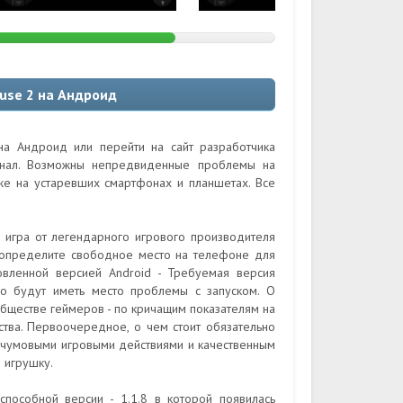
ouse 2 на Андроид
на Андроид или перейти на сайт разработчика
гинал. Возможны непредвиденные проблемы на
кже на устаревших смартфонах и планшетах. Все
я игра от легендарного игрового производителя
, определите свободное место на телефоне для
овленной версией Android - Требуемая версия
но будут иметь место проблемы с запуском. О
 обществе геймеров - по кричащим показателям на
ства. Первоочередное, о чем стоит обязательно
 и чумовыми игровыми действиями и качественным
 игрушку.
пособной версии - 1.1.8 в которой появилась