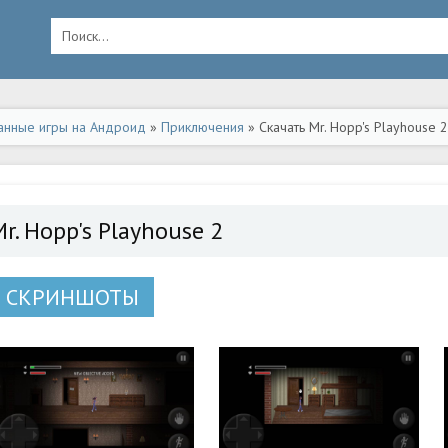
анные игры на Андроид
»
Приключения
» Скачать Mr. Hopp's Playhouse 
r. Hopp's Playhouse 2
СКРИНШОТЫ