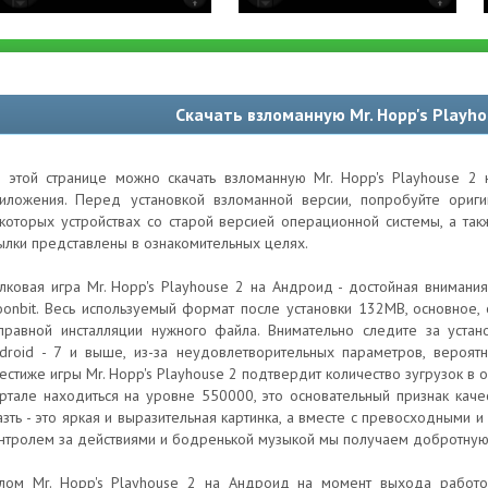
Скачать взломанную Mr. Hopp's Playh
 этой странице можно скачать взломанную Mr. Hopp's Playhouse 2 
иложения. Перед установкой взломанной версии, попробуйте ори
которых устройствах со старой версией операционной системы, а та
ылки представлены в ознакомительных целях.
лковая игра Mr. Hopp's Playhouse 2 на Андроид - достойная внимани
onbit. Весь используемый формат после установки 132MB, основное
правной инсталляции нужного файла. Внимательно следите за устан
droid - 7 и выше, из-за неудовлетворительных параметров, вероят
естиже игры Mr. Hopp's Playhouse 2 подтвердит количество зугрузок в
ртале находиться на уровне 550000, это основательный признак каче
азть - это яркая и выразительная картинка, а вместе с превосходными
нтролем за действиями и бодренькой музыкой мы получаем добротную
лом Mr. Hopp's Playhouse 2 на Андроид на момент выхода работос