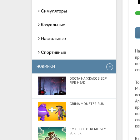
Симуляторы
Казуальные
Настольные
На
Спортивные
пр
не
НОВИНКИ
сс
ОХОТА НА УЖАСОВ SCP
То
PIPE HEAD
Mo
ис
An
GRIMA MONSTER RUN
пр
по
ск
ко
BMX BIKE XTREME SKY
SURFER
Вз