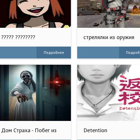
????? ????????
стрелялки из оружия
Подробнее
Подроб
Дом Страха - Побег из
Detention
Комнаты