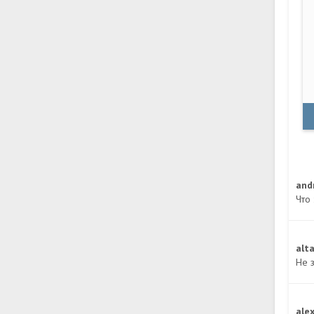
and
Что
alt
Не з
ale