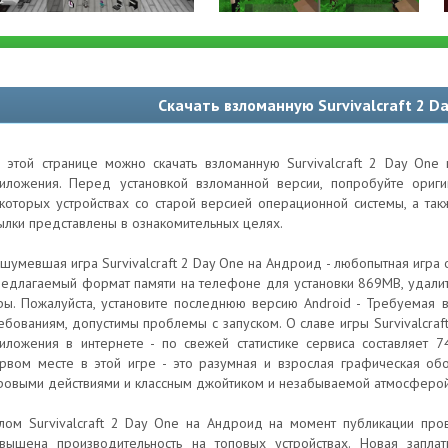
Скачать взломанную Survivalcraft 2 D
 этой странице можно скачать взломанную Survivalcraft 2 Day One
иложения. Перед установкой взломанной версии, попробуйте ори
которых устройствах со старой версией операционной системы, а та
ылки представлены в ознакомительных целях.
шумевшая игра Survivalcraft 2 Day One на Андроид - любопытная игра 
едлагаемый формат памяти на телефоне для установки 869MB, удали
ры. Пожалуйста, установите последнюю версию Android - Требуемая ве
ебованиям, допустимы проблемы с запуском. О славе игры Survivalcra
иложения в интернете - по свежей статистике сервиса составляет 7
рвом месте в этой игре - это разумная и взрослая графическая об
ровыми действиями и классным джойтиком и незабываемой атмосферо
лом Survivalcraft 2 Day One на Андроид на момент публикации пров
вышена производительность на топовых устройствах. Новая запла