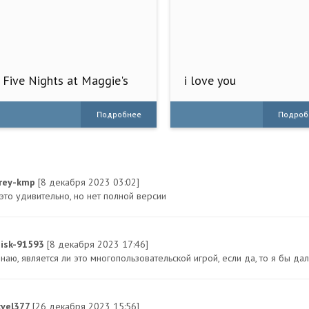
Five Nights at Maggie's
i love you
Подробнее
Подроб
rey-kmp
[8 декабря 2023 03:02]
 это удивительно, но нет полной версии
aisk-91593
[8 декабря 2023 17:46]
наю, является ли это многопользовательской игрой, если да, то я бы дал
xvel377
[26 декабря 2023 15:56]