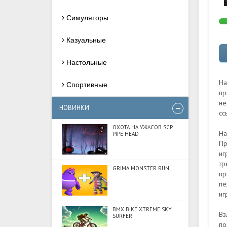
Симуляторы
Казуальные
Настольные
На
Спортивные
пр
не
НОВИНКИ
сс
ОХОТА НА УЖАСОВ SCP
На
PIPE HEAD
Пр
иг
тр
GRIMA MONSTER RUN
пр
пе
иг
BMX BIKE XTREME SKY
Вз
SURFER
по