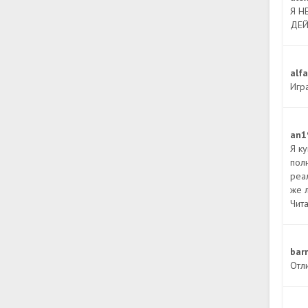
Я Н
ДЕЙ
alf
Игр
an1
Я ку
полн
реа
же л
Чита
bar
Отл