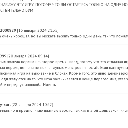
ЕНАВИЖУ ЭТУ ИГРУ, ПОТОМУ ЧТО ВЫ ОСТАЕТЕСЬ ТОЛЬКО НА ОДНУ НОЧ
СТВИТЕЛЬНО БУМ
a2000829
[15 января 2024 21:35]
а очень хорошая, но вы можете выжить только один день, так что пожалу
999
[20 января 2024 09:14]
пил полную версию некоторое время назад, потому что это отличная игра
ая версия, нет, она не полна глупых монстров minecraft. Если вам нужны
листичная игра на выживание в блоках. Кроме того, это явно демо-верси
юди жалуются на то, что игра заканчивается в конце первого дня, утвер
йте перед установкой... Идиоты.
ry-sarl
[28 января 2024 10:22]
ичная, но я предпочитаю платную версию, так как в этой день закончил