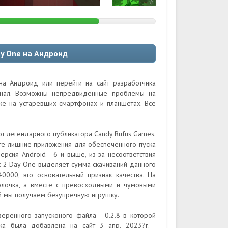
ay One на Андроид
 на Андроид или перейти на сайт разработчика
гинал. Возможны непредвиденные проблемы на
кже на устаревших смартфонах и планшетах. Все
от легендарного публикатора Candy Rufus Games.
те лишние приложения для обеспеченного пуска
рсия Android - 6 и выше, из-за несоответствия
ft 2 Day One выделяет сумма скачиваний данного
40000, это основательный признак качества. На
олочка, а вместе с превосходными и чумовыми
й мы получаем безупречную игрушку.
еренного запусконого файла - 0.2.8 в которой
тка была добавлена на сайт 3 апр. 2023?г. -