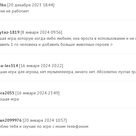
fiko
[20 декабря 2023 18:44]
еня не работает
ytaz-1819
[8 января 2024 09:56]
шая игра, которую когда-либо любили, она проста в использовании и не
авить 1-го человека и добавить больше животных-героев :>
na-les514
[16 января 2024 20:22]
ая игра для игрока, нет мультиплеера, ничего нет. Абсолютно пустая т
ira2055
[16 января 2024 23:49]
ошая игра
an2099976
[20 января 2024 10:57]
юблю тебя и скучаю по игре с моим телефоном