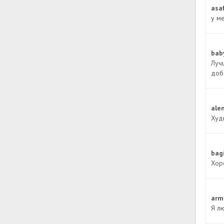
asa
у м
bab
Луч
доб
ale
Худш
bag
Хор
arm
Я л