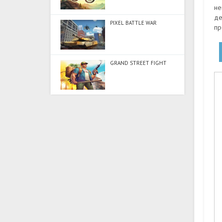
не
де
PIXEL BATTLE WAR
пр
GRAND STREET FIGHT