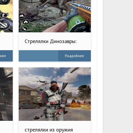
Стрелялки Динозавры:
Охота FPS
нее
Подробнее
стрелялки из оружия