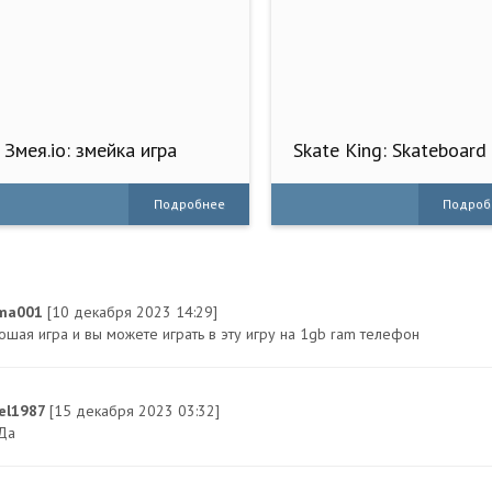
Змея.io: змейка игра
Skate King: Skateboard
Stunts
Подробнее
Подроб
ma001
[10 декабря 2023 14:29]
ошая игра и вы можете играть в эту игру на 1gb ram телефон
el1987
[15 декабря 2023 03:32]
Да