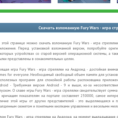
Скачать взломанную Fury Wars - игра с
 этой странице можно скачать взломанную Fury Wars - игра стрелялк
иложения. Перед установкой взломанной версии, попробуйте ори
которых устройствах со старой версией операционной системы, а та
ылки представлены в ознакомительных целях.
оящая игра Fury Wars - игра стрелялки на Андроид - достойная внима
mes for everyone. Необходимый свободный объем памяти для установки
сполезных программ для спокойной работы распоковщика приложен
droid - Требуемая версия Android - 9 и выше, из-за несоответств
пуском. О славе игры Fury Wars - игра стрелялки свидетельствует сумм
 кричащим показателям на портале составляет 230000, самое интерес
личие этой игры от других представителей - это выделяющаяся и п
алденным сюжетом и понятными кнопками управления и веселыми мел
лом Fury Wars - игра стрелялки на Андроид на момент выкладывания ф