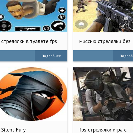
стрелялки в туалете fps
миссию стрелялки без
интернета
Подробнее
Подроб
Silent Fury
fps стрелялки игра с