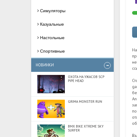
Симуляторы
Казуальные
Настольные
На
Спортивные
пр
не
НОВИНКИ
сс
ОХОТА НА УЖАСОВ SCP
Ст
PIPE HEAD
ga
бе
An
GRIMA MONSTER RUN
за
по
от
об
BMX BIKE XTREME SKY
SURFER
Вз