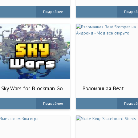
оружием
Подробнее
Подроб
Sky Wars for Blockman Go
Взломанная Beat
Stomper на Андроид -
Мод все открыто
Подробнее
Подроб