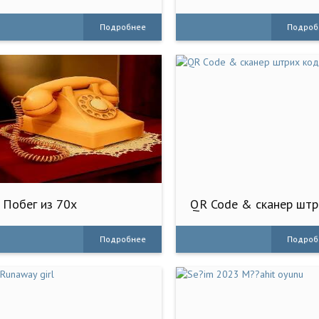
Комнаты
Хоррор
Подробнее
Подроб
Побег из 70х
QR Code & сканер штр
кодов
Подробнее
Подроб