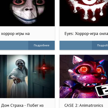
хоррор игры на
Eyes: Хоррор-игра онл
выживание ужас
Подробнее
Подроб
Дом Страха - Побег из
CASE 2: Animatronics