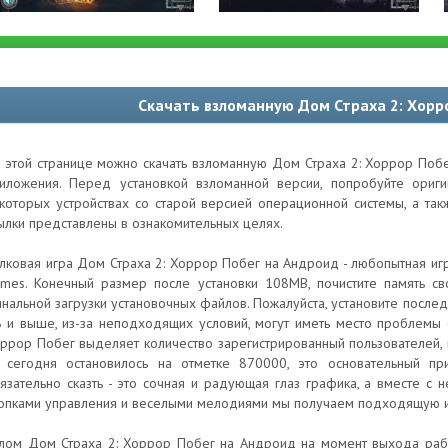
Скачать взломанную Дом Страха 2: Хорр
 этой странице можно скачать взломанную Дом Страха 2: Хоррор Побе
иложения. Перед установкой взломанной версии, попробуйте ори
которых устройствах со старой версией операционной системы, а та
ылки представлены в ознакомительных целях.
лковая игра Дом Страха 2: Хоррор Побег на Андроид - любопытная игр
mes. Конечный размер после установки 108MB, почистите память св
нальной загрузки установочных файлов. Пожалуйста, установите после
8 и выше, из-за неподходящих условий, могут иметь место проблемы 
ррор Побег выделяет количество зарегистрированный пользователей,
 сегодня остановилось на отметке 870000, это основательный пр
язательно сказть - это сочная и радующая глаз графика, а вместе 
опками управления и веселыми мелодиями мы получаем подходящую и
лом Дом Страха 2: Хоррор Побег на Андроид на момент выхода рабо