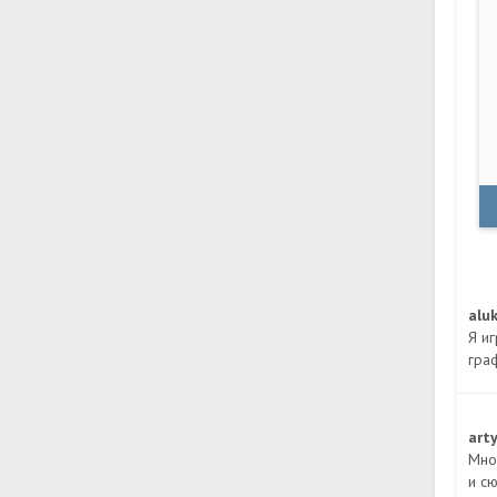
alu
Я иг
гра
art
Мно
и с