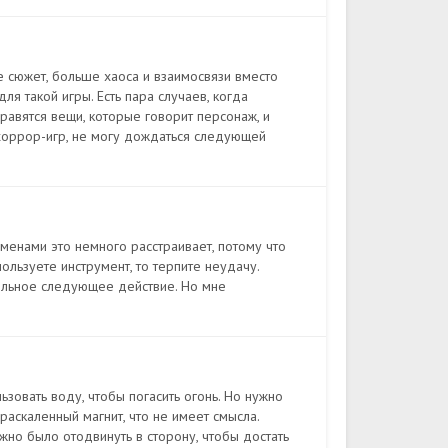
е сюжет, больше хаоса и взаимосвязи вместо
ля такой игры. Есть пара случаев, когда
равятся вещи, которые говорит персонаж, и
хоррор-игр, не могу дождаться следующей
еменами это немного расстраивает, потому что
ользуете инструмент, то терпите неудачу.
ильное следующее действие. Но мне
зовать воду, чтобы погасить огонь. Но нужно
 раскаленный магнит, что не имеет смысла.
жно было отодвинуть в сторону, чтобы достать