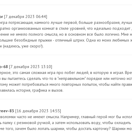
or
[7 декабря 2023 06:44]
 игра потрясающая, намного лучше первой, больше разнообразия, лучш
уратно организованных комнат в стиле уровней, что идеально подходит д
ение не имело полного смысла, но в основном все было логично. Мне н
ольшие безобидные прыжки - отличный штрих. Одна из моих любимых 
и (надеюсь, уже скоро!).
o-68
[7 декабря 2023 13:10]
ерное, это самая сложная игра про побег людей, в которую я играл. Вр
 вы пытаетесь сделать что-то в "неправильном" порядке или неточно исп
тому может потребоваться много повторных попыток, чтобы найти прав
равилась история, графика и вызов.
reev-83
[16 декабря 2023 14:55]
оволомки часто не имеют смысла. Например, главный герой мог бы исполь
ь палку с резиновой ручкой, а затем использовать воду, чтобы охладить
ме того, зачем было лопать шарики, чтобы достать карточку? Шарики мо