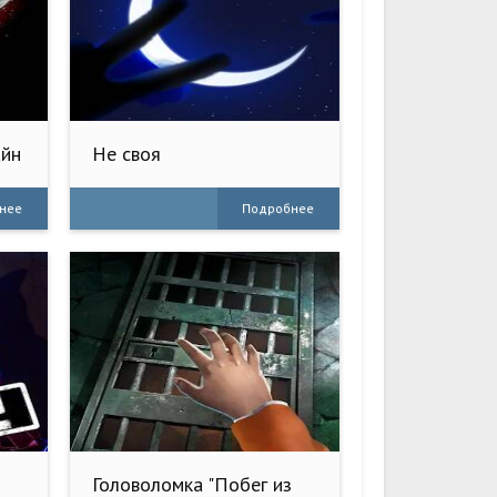
айн
Не своя
нее
Подробнее
Головоломка "Побег из