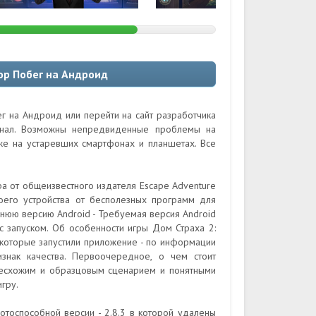
ор Побег на Андроид
г на Андроид или перейти на сайт разработчика
гинал. Возможны непредвиденные проблемы на
кже на устаревших смартфонах и планшетах. Все
а от общеизвестного издателя Escape Adventure
оего устройства от бесполезных программ для
днюю версию Android - Требуемая версия Android
с запуском. Об особенности игры Дом Страха 2:
 которые запустили приложение - по информации
изнак качества. Первоочередное, о чем стоит
с несхожим и образцовым сценарием и понятными
гру.
тоспособной версии - 2.8.3 в которой удалены