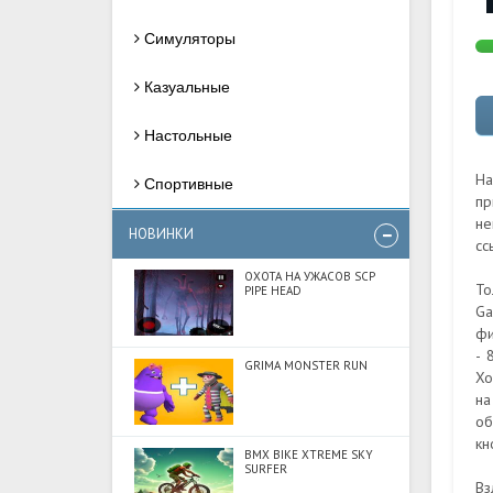
Симуляторы
Казуальные
Настольные
На
Спортивные
пр
не
НОВИНКИ
сс
ОХОТА НА УЖАСОВ SCP
То
PIPE HEAD
Ga
фи
- 
GRIMA MONSTER RUN
Хо
на
об
кн
BMX BIKE XTREME SKY
SURFER
Вз