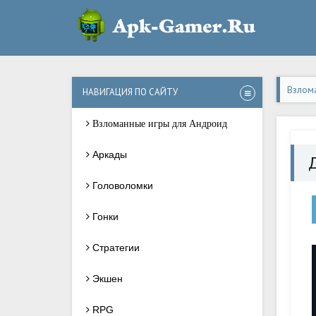
Взлом
НАВИГАЦИЯ ПО САЙТУ
Взломанные игры для Андроид
Аркады
Головоломки
Гонки
Стратегии
Экшен
RPG