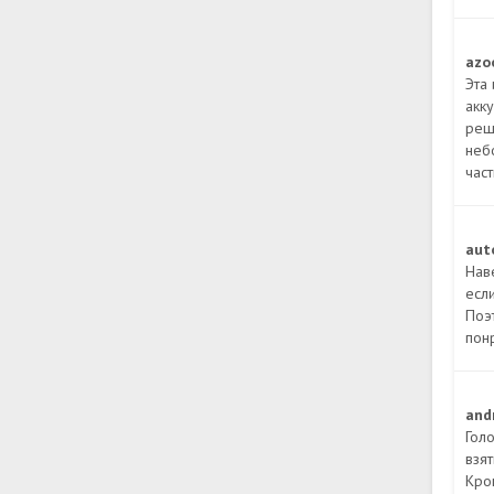
azo
Эта
акк
реш
неб
част
aut
Нав
если
Поэ
пон
and
Гол
взят
Кро