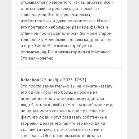
открываются по мере того, как вы играете. Все -
от испытаний на рефлексы до спокойных
головоломок. Все они увлекательны,
изобретательны и даже восхитительны. И все
это при таком небольшом размере файлов и
отличной производительности (на моем старом
телефоне у меня были провалы кадров только
в игре "Gobble", возможно, требуется
оптимизация). Вы должны гордиться Мартином!
Это великолепно!
balachon
[25 ноября 2023 17:33]
Это просто замечательно вы не можете назвать
это одной игрой это больше похоже на
игровой движок это отлично подходит для
людей, которые любят иметь разнообразие игр,
но не так много сохранить пространство тот
факт, что люди могут создавать собственные
творения делает его так что это никогда не
становится скучно, даже если вы закончите
квест часть Oh и также вы можете играть с