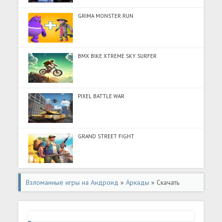
GRIMA MONSTER RUN
BMX BIKE XTREME SKY SURFER
PIXEL BATTLE WAR
GRAND STREET FIGHT
Взломанные игры на Андроид
»
Аркады
» Скачать
Grandpa And Granny Two Hunters (Много денег) на
Андроид