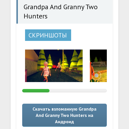
Grandpa And Granny Two
Hunters
СКРИНШОТЫ
Скачать взломанную Grandpa
And Granny Two Hunters на
Андроид