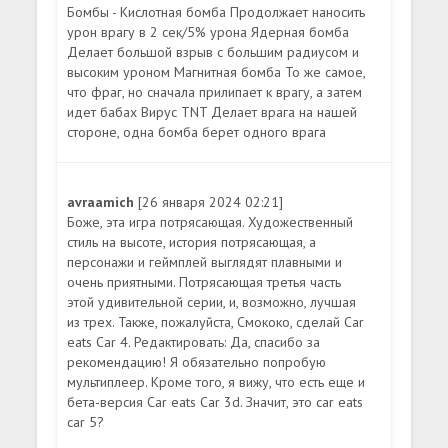
Бомбы - Кислотная бомба Продолжает наносить
урон врагу в 2 сек/5% урона Ядерная бомба
Делает большой взрыв с большим радиусом и
высоким уроном Магнитная бомба То же самое,
что фраг, но сначала прилипает к врагу, а затем
идет бабах Вирус TNT Делает врага на нашей
стороне, одна бомба берет одного врага
avraamich
[26 января 2024 02:21]
Боже, эта игра потрясающая. Художественный
стиль на высоте, история потрясающая, а
персонажи и геймплей выглядят плавными и
очень приятными. Потрясающая третья часть
этой удивительной серии, и, возможно, лучшая
из трех. Также, пожалуйста, Смококо, сделай Car
eats Car 4. Редактировать: Да, спасибо за
рекомендацию! Я обязательно попробую
мультиплеер. Кроме того, я вижу, что есть еще и
бета-версия Car eats Car 3d. Значит, это car eats
car 5?