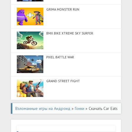
GRIMA MONSTER RUN
BMX BIKE XTREME SKY SURFER
PIXEL BATTLE WAR
GRAND STREET FIGHT
Взломанные игры на Андроид
»
Гонки
» Скачать Car Eats
Car 3: Хищные Машины (Много монет) на Андроид