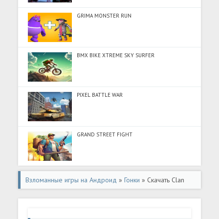
GRIMA MONSTER RUN
BMX BIKE XTREME SKY SURFER
PIXEL BATTLE WAR
GRAND STREET FIGHT
Взломанные игры на Андроид
»
Гонки
» Скачать Clan
Race: PVP Motocross races (Много монет) на Андроид