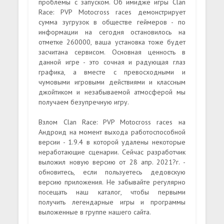
проблемы с запуском. Об имидже игры Clan
Race: PVP Motocross races демонстрирует
сумма зугрузок в обществе геймеров - по
информации на сегодня остановилось на
отметке 260000, ваша установка тоже будет
засчитана сервисом. Основная ценность в
данной игре - это сочная и радующая глаз
графика, а вместе с превосходными и
чумовыми игровыми действиями и классным
джойтиком и незабываемой атмосферой мы
получаем безупречную игру.
Взлом Clan Race: PVP Motocross races на
Андроид на момент выхода работоспособной
версии - 1.9.4 в которой удалены некоторые
неработающие сценарии. Сейчас разработчик
выложил новую версию от 28 апр. 2021?г. -
обновитесь, если пользуетесь дедовскую
версию приложения. Не забывайте регулярно
посещать наш каталог, чтобы первыми
получить легендарные игры и программы
выложенные в группе нашего сайта.