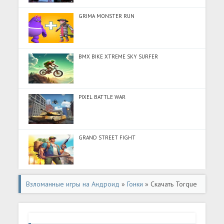
GRIMA MONSTER RUN
BMX BIKE XTREME SKY SURFER
PIXEL BATTLE WAR
GRAND STREET FIGHT
Взломанные игры на Андроид
»
Гонки
» Скачать Torque
Burnout (Разблокировано все) на Андроид