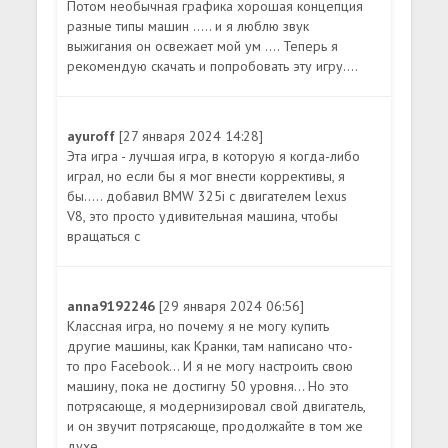
Потом необычная графика хорошая концепция
разные типы машин ..... и я люблю звук
выжигания он освежает мой ум .... Теперь я
рекомендую скачать и попробовать эту игру....
ayuroff
[27 января 2024 14:28]
Эта игра - лучшая игра, в которую я когда-либо
играл, но если бы я мог внести коррективы, я
бы..... добавил BMW 325i с двигателем lexus
V8, это просто удивительная машина, чтобы
вращаться с
anna9192246
[29 января 2024 06:56]
Классная игра, но почему я не могу купить
другие машины, как Кранки, там написано что-
то про Facebook... И я не могу настроить свою
машину, пока не достигну 50 уровня... Но это
потрясающе, я модернизировал свой двигатель,
и он звучит потрясающе, продолжайте в том же
духе.